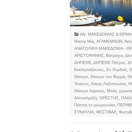
ΑΝ. ΜΑΚΕΔΟΝΙΑΣ & ΘΡΑΚ
Mama Mia
,
ΑΓΑΜΕΜΝΩΝ
,
Αισ
ΑΝΑΤΟΛΙΚΗ ΜΑΚΕΔΟΝΙΑ - Θ
ΑΡΙΣΤΟΦΑΝΗΣ
,
Βάτραχοι
,
Δέσ
ΔΗΠΕΘΕ
,
ΔΗΠΕΘΕ Πάτρας
,
Δ
Εκκλησιάζουσες
,
Εν Χορδαίς
,
Ε
Θέατρο
,
Θέατρο του Βορρά
,
Θ
Τσιάνος
,
Λάκης Λαζόπουλος
,
Μ
Θέατρο Λάρισας
,
Μόλις χώρισ
Αλτιναλμάζη
,
ΟΡΕΣΤΗΣ
,
ΠΑΙΔ
Πέππα το γουρουνάκι
,
ΠΕΡΙΦ
ΣΥΝΑΥΛΙΑ
,
ΦΕΣΤΙΒΑΛ
,
Φεστιβ