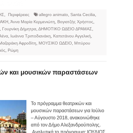
ΗΣ
,
Περιφέρειες
allegro animato
,
Santa Cecilia
,
ΡΑΚΗ
,
Άννα Μαρία Κερμενιώτη
,
Βογιατζής Χρήστος
,
,
Γουρνίκη Δήμητρα
,
ΔΗΜΟΤΙΚΟ ΩΔΕΙΟ ΔΡΑΜΑΣ
,
λένα
,
Ιωάννα Τριποδιανάκη
,
Καπετάνου Αγγελική
,
Μαζαράκη Αφροδίτη
,
ΜΟΥΣΙΚΟ ΩΔΕΙΟ
,
Μπύρου
μός
,
Ρώμη
ών και μουσικών παραστάσεων
Το πρόγραμμα θεατρικών και
μουσικών παραστάσεων για Ιούλιο
– Αύγουστο 2018, ανακοινώθηκε
από τον Δήμο Αλεξανδρούπολης.
Αναλυτικά το πρόγραμμα: ΙΟΥΛΙΟΣ