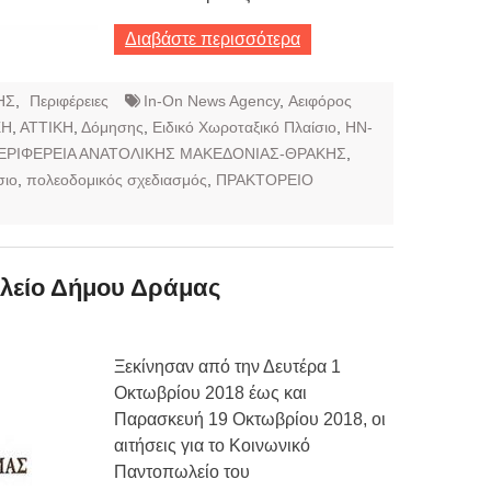
Διαβάστε περισσότερα
ΗΣ
,
Περιφέρειες
In-On News Agency
,
Αειφόρος
ΞΗ
,
ΑΤΤΙΚΗ
,
Δόμησης
,
Ειδικό Χωροταξικό Πλαίσιο
,
ΗΝ-
ΕΡΙΦΕΡΕΙΑ ΑΝΑΤΟΛΙΚΗΣ ΜΑΚΕΔΟΝΙΑΣ-ΘΡΑΚΗΣ
,
σιο
,
πολεοδομικός σχεδιασμός
,
ΠΡΑΚΤΟΡΕΙΟ
λείο Δήμου Δράμας
Ξεκίνησαν από την Δευτέρα 1
Οκτωβρίου 2018 έως και
Παρασκευή 19 Οκτωβρίου 2018, οι
αιτήσεις για το Κοινωνικό
Παντοπωλείο του