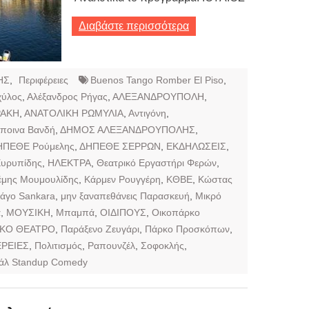
Διαβάστε περισσότερα
ΗΣ
,
Περιφέρειες
Buenos Tango Romber El Piso
,
χύλος
,
Αλέξανδρος Ρήγας
,
ΑΛΕΞΑΝΔΡΟΥΠΟΛΗ
,
ΡΑΚΗ
,
ΑΝΑΤΟΛΙΚΗ ΡΩΜΥΛΙΑ
,
Αντιγόνη
,
ποινα Βανδή
,
ΔΗΜΟΣ ΑΛΕΞΑΝΔΡΟΥΠΟΛΗΣ
,
ΗΠΕΘΕ Ρούμελης
,
ΔΗΠΕΘΕ ΣΕΡΡΩΝ
,
ΕΚΔΗΛΩΣΕΙΣ
,
υρυπίδης
,
ΗΛΕΚΤΡΑ
,
Θεατρικό Εργαστήρι Φερών
,
έμης Μουμουλίδης
,
Κάρμεν Ρουγγέρη
,
ΚΘΒΕ
,
Κώστας
άγο Sankara
,
μην ξαναπεθάνεις Παρασκευή
,
Μικρό
α
,
ΜΟΥΣΙΚΗ
,
Μπαμπά
,
ΟΙΔΙΠΟΥΣ
,
Οικοπάρκο
ΙΚΟ ΘΕΑΤΡΟ
,
Παράξενο Ζευγάρι
,
Πάρκο Προσκόπων
,
ΕΡΕΙΕΣ
,
Πολιτισμός
,
Ραπουνζέλ
,
Σοφοκλής
,
άλ Standup Comedy