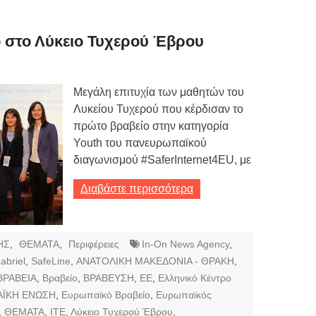
ων 7-3-2019
Τιμών
 στο Λύκειο Τυχερού Έβρου
ων 4-3-2019
ν
Μεγάλη επιτυχία των μαθητών του
Λυκείου Τυχερού που κέρδισαν το
πρώτο βραβείο στην κατηγορία
Youth του πανευρωπαϊκού
διαγωνισμού #SaferInternet4EU, με
Διαβάστε περισσότερα
ΗΣ
,
ΘΕΜΑΤΑ
,
Περιφέρειες
In-On News Agency
,
abriel
,
SafeLine
,
ΑΝΑΤΟΛΙΚΗ ΜΑΚΕΔΟΝΙΑ - ΘΡΑΚΗ
,
ΒΡΑΒΕΙΑ
,
Βραβείο
,
ΒΡΑΒΕΥΣΗ
,
ΕΕ
,
Ελληνικό Κέντρο
ΑΪΚΗ ΕΝΩΣΗ
,
Ευρωπαϊκό Βραβείο
,
Ευρωπαϊκός
,
ΘΕΜΑΤΑ
,
ΙΤΕ
,
Λύκειο Τυχερού Έβρου
,