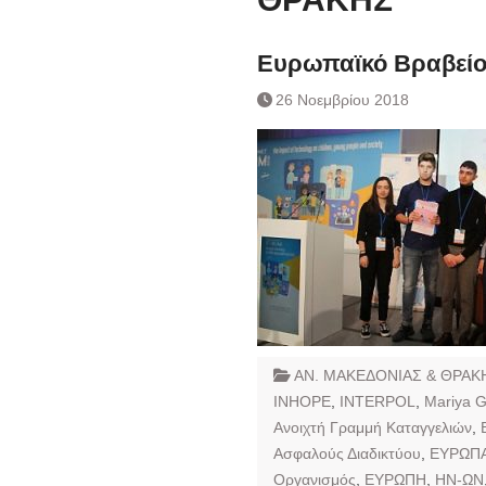
Συναλλάγματος &
Τραπεζογραμματί
Ημερήσιο Δελτίο 
Ευρωπαϊκό Βραβείο
Συναλλάγματος &
26 Νοεμβρίου 2018
Τραπεζογραμματί
Κάθοδος αγροτώ
Δικαιοσύνη
ΑΝ. ΜΑΚΕΔΟΝΙΑΣ & ΘΡΑΚ
INHOPE
,
INTERPOL
,
Mariya G
Ανοιχτή Γραμμή Καταγγελιών
,
Ασφαλούς Διαδικτύου
,
ΕΥΡΩΠ
Οργανισμός
,
ΕΥΡΩΠΗ
,
ΗΝ-ΩΝ