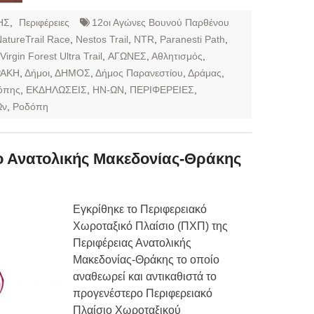
ΗΣ
,
Περιφέρειες
12οι Αγώνες Βουνού Παρθένου
atureTrail Race
,
Nestos Trail
,
NTR
,
Paranesti Path
,
Virgin Forest Ultra Trail
,
ΑΓΩΝΕΣ
,
Αθλητισμός
,
ΡΑΚΗ
,
Δήμοι
,
ΔΗΜΟΣ
,
Δήμος Παρανεστίου
,
Δράμας
,
όπης
,
ΕΚΔΗΛΩΣΕΙΣ
,
ΗΝ-ΩΝ
,
ΠΕΡΙΦΕΡΕΙΕΣ
,
Ων
,
Ροδόπη
ο Ανατολικής Μακεδονίας-Θράκης
Εγκρίθηκε το Περιφερειακό
Χωροταξικό Πλαίσιο (ΠΧΠ) της
Περιφέρειας Ανατολικής
Μακεδονίας-Θράκης το οποίο
αναθεωρεί και αντικαθιστά το
προγενέστερο Περιφερειακό
Πλαίσιο Χωροταξικού