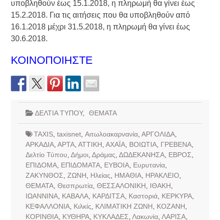
υποβληθούν έως 15.1.2018, η πληρωμή θα γίνει έως
15.2.2018. Για τις αιτήσεις που θα υποβληθούν από
16.1.2018 μέχρι 31.5.2018, η πληρωμή θα γίνει έως
30.6.2018.
ΚΟΙΝΟΠΟΙΗΣΤΕ
ΔΕΛΤΙΑ ΤΥΠΟΥ
,
ΘΕΜΑΤΑ
TAXIS
,
taxisnet
,
Αιτωλοακαρνανία
,
ΑΡΓΟΛΙΔΑ
,
ΑΡΚΑΔΙΑ
,
ΑΡΤΑ
,
ΑΤΤΙΚΗ
,
ΑΧΑΪΑ
,
ΒΟΙΩΤΙΑ
,
ΓΡΕΒΕΝΑ
,
Δελτίο Τύπου
,
Δήμοι
,
Δράμας
,
ΔΩΔΕΚΑΝΗΣΑ
,
ΕΒΡΟΣ
,
ΕΠΙΔΟΜΑ
,
ΕΠΙΔΟΜΑΤΑ
,
ΕΥΒΟΙΑ
,
Ευρυτανία
,
ΖΑΚΥΝΘΟΣ
,
ΖΩΝΗ
,
Ηλείας
,
ΗΜΑΘΙΑ
,
ΗΡΑΚΛΕΙΟ
,
ΘΕΜΑΤΑ
,
Θεσπρωτία
,
ΘΕΣΣΑΛΟΝΙΚΗ
,
ΙΘΑΚΗ
,
ΙΩΑΝΝΙΝΑ
,
ΚΑΒΑΛΑ
,
ΚΑΡΔΙΤΣΑ
,
Καστοριά
,
ΚΕΡΚΥΡΑ
,
ΚΕΦΑΛΛΟΝΙΑ
,
Κιλκίς
,
ΚΛΙΜΑΤΙΚΗ ΖΩΝΗ
,
ΚΟΖΑΝΗ
,
ΚΟΡΙΝΘΙΑ
,
ΚΥΘΗΡΑ
,
ΚΥΚΛΑΔΕΣ
,
Λακωνία
,
ΛΑΡΙΣΑ
,