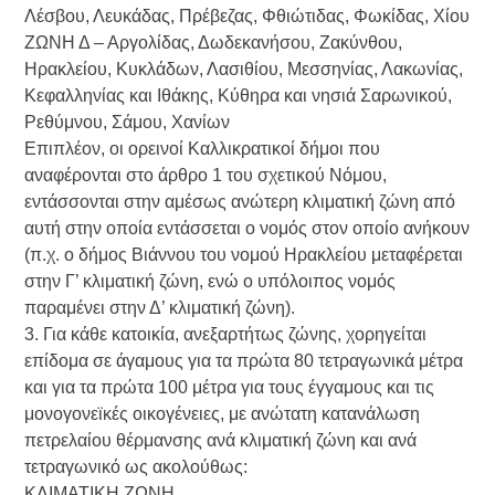
Λέσβου, Λευκάδας, Πρέβεζας, Φθιώτιδας, Φωκίδας, Χίου
ΖΩΝΗ Δ – Αργολίδας, Δωδεκανήσου, Ζακύνθου,
Ηρακλείου, Κυκλάδων, Λασιθίου, Μεσσηνίας, Λακωνίας,
Κεφαλληνίας και Ιθάκης, Κύθηρα και νησιά Σαρωνικού,
Ρεθύμνου, Σάμου, Χανίων
Επιπλέον, οι ορεινοί Καλλικρατικοί δήμοι που
αναφέρονται στο άρθρο 1 του σχετικού Νόμου,
εντάσσονται στην αμέσως ανώτερη κλιματική ζώνη από
αυτή στην οποία εντάσσεται ο νομός στον οποίο ανήκουν
(π.χ. ο δήμος Βιάννου του νομού Ηρακλείου μεταφέρεται
στην Γ’ κλιματική ζώνη, ενώ ο υπόλοιπος νομός
παραμένει στην Δ’ κλιματική ζώνη).
3. Για κάθε κατοικία, ανεξαρτήτως ζώνης, χορηγείται
επίδομα σε άγαμους για τα πρώτα 80 τετραγωνικά μέτρα
και για τα πρώτα 100 μέτρα για τους έγγαμους και τις
μονογονεϊκές οικογένειες, με ανώτατη κατανάλωση
πετρελαίου θέρμανσης ανά κλιματική ζώνη και ανά
τετραγωνικό ως ακολούθως:
ΚΛΙΜΑΤΙΚΗ ΖΩΝΗ