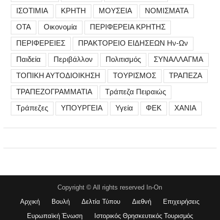
ΙΣΟΤΙΜΙΑ
ΚΡΗΤΗ
ΜΟΥΣΕΙΑ
ΝΟΜΙΣΜΑΤΑ
ΟΤΑ
Οικονομία
ΠΕΡΙΦΕΡΕΙΑ ΚΡΗΤΗΣ
ΠΕΡΙΦΕΡΕΙΕΣ
ΠΡΑΚΤΟΡΕΙΟ ΕΙΔΗΣΕΩΝ Ην-Ων
Παιδεία
Περιβάλλον
Πολιτισμός
ΣΥΝΑΛΛΑΓΜΑ
ΤΟΠΙΚΗ ΑΥΤΟΔΙΟΙΚΗΣΗ
ΤΟΥΡΙΣΜΟΣ
ΤΡΑΠΕΖΑ
ΤΡΑΠΕΖΟΓΡΑΜΜΑΤΙΑ
Τράπεζα Πειραιώς
Τράπεζες
ΥΠΟΥΡΓΕΙΑ
Υγεία
ΦΕΚ
ΧΑΝΙΑ
Copyright © All rights reserved In-On
Αρχική
Βουλή
Δελτία Τύπου
Διεθνή
Επιχειρήσεις
Ευρωπαϊκή Ένωση
Ιστορικός Θρησκευτικός Τουρισμός