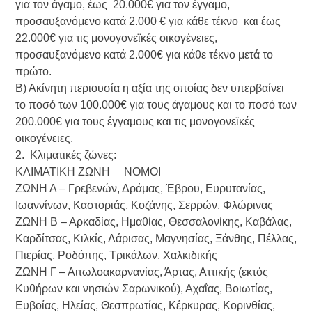
για τον άγαμο, έως 20.000€ για τον έγγαμο,
προσαυξανόμενο κατά 2.000 € για κάθε τέκνο και έως
22.000€ για τις μονογονεϊκές οικογένειες,
προσαυξανόμενο κατά 2.000€ για κάθε τέκνο μετά το
πρώτο.
Β) Ακίνητη περιουσία η αξία της οποίας δεν υπερβαίνει
το ποσό των 100.000€ για τους άγαμους και το ποσό των
200.000€ για τους έγγαμους και τις μονογονεϊκές
οικογένειες.
2. Κλιματικές ζώνες:
ΚΛΙΜΑΤΙΚΗ ΖΩΝΗ ΝΟΜΟΙ
ΖΩΝΗ Α – Γρεβενών, Δράμας, Έβρου, Ευρυτανίας,
Ιωαννίνων, Καστοριάς, Κοζάνης, Σερρών, Φλώρινας
ΖΩΝΗ Β – Αρκαδίας, Ημαθίας, Θεσσαλονίκης, Καβάλας,
Καρδίτσας, Κιλκίς, Λάρισας, Μαγνησίας, Ξάνθης, Πέλλας,
Πιερίας, Ροδόπης, Τρικάλων, Χαλκιδικής
ΖΩΝΗ Γ – Αιτωλοακαρνανίας, Άρτας, Αττικής (εκτός
Κυθήρων και νησιών Σαρωνικού), Αχαΐας, Βοιωτίας,
Ευβοίας, Ηλείας, Θεσπρωτίας, Κέρκυρας, Κορινθίας,