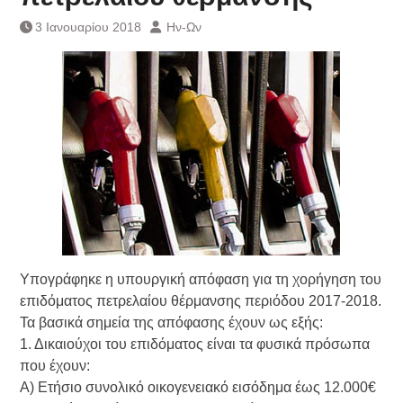
Τράπεζας- ΕΚΤ
3 Ιανουαρίου 2018
Ην-Ων
Κατάργηση βιβλιαρίων Υγείας
Ημερήσιο Δελτίο Τιμών
Συναλλάγματος &
Τραπεζογραμματίων 7-3-2019
Ημερήσιο Δελτίο Τιμών
Συναλλάγματος &
Τραπεζογραμματίων 4-3-2019
Κάθοδος αγροτών
Δικαιοσύνη
Υπογράφηκε η υπουργική απόφαση για τη χορήγηση του
επιδόματος πετρελαίου θέρμανσης περιόδου 2017-2018.
Τα βασικά σημεία της απόφασης έχουν ως εξής:
1. Δικαιούχοι του επιδόματος είναι τα φυσικά πρόσωπα
που έχουν:
Α) Ετήσιο συνολικό οικογενειακό εισόδημα έως 12.000€