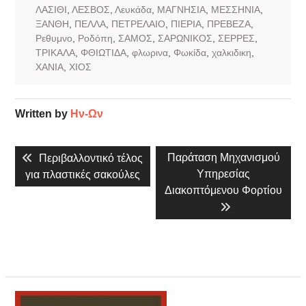
ΛΑΣΙΘΙ
,
ΛΕΣΒΟΣ
,
Λευκάδα
,
ΜΑΓΝΗΣΙΑ
,
ΜΕΣΣΗΝΙΑ
,
ΞΑΝΘΗ
,
ΠΕΛΛΑ
,
ΠΕΤΡΕΛΑΙΟ
,
ΠΙΕΡΙΑ
,
ΠΡΕΒΕΖΑ
,
Ρεθυμνο
,
Ροδόπη
,
ΣΑΜΟΣ
,
ΣΑΡΩΝΙΚΟΣ
,
ΣΕΡΡΕΣ
,
ΤΡΙΚΑΛΑ
,
ΦΘΙΩΤΙΔΑ
,
φλωρινα
,
Φωκίδα
,
χαλκιδικη
,
ΧΑΝΙΑ
,
ΧΙΟΣ
Written by
Ην-Ων
Πλοήγηση
Previous
Next
Παράταση Μηχανισμού
Περιβαλλοντικό τέλος
άρθρων
post:
post:
Υπηρεσίας
για πλαστικές σακούλες
Διακοπτόμενου Φορτίου