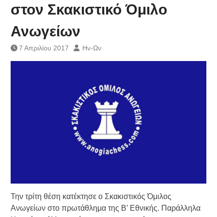
Τράπεζας- ΕΚΤ
στον Σκακιστικό Όμιλο
Κατάργηση βιβλιαρίων Υγείας
Ημερήσιο Δελτίο Τιμών
Ανωγείων
Συναλλάγματος &
Τραπεζογραμματίων 7-3-2019
7 Απριλίου 2017
Ην-Ων
Ημερήσιο Δελτίο Τιμών
Συναλλάγματος &
Τραπεζογραμματίων 4-3-2019
Κάθοδος αγροτών
Δικαιοσύνη
Την τρίτη θέση κατέκτησε ο Σκακιστικός Όμιλος
Ανωγείων στο πρωτάθλημα της Β’ Εθνικής. Παράλληλα