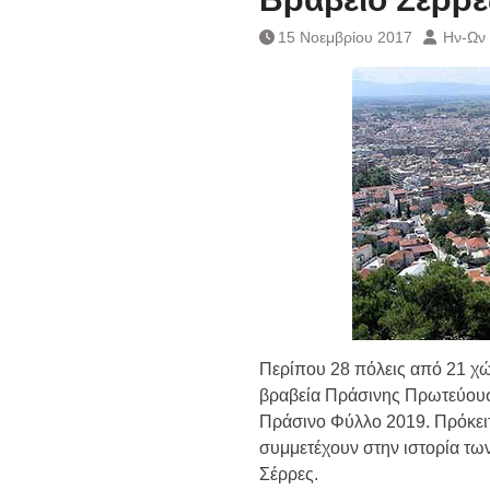
Ημερήσιο Δελτίο 
Συναλλάγματος &
15 Νοεμβρίου 2017
Ην-Ων
Τραπεζογραμματί
Ημερήσιο Δελτίο 
Συναλλάγματος &
Τραπεζογραμματί
Κάθοδος αγροτώ
Δικαιοσύνη
Περίπου 28 πόλεις από 21 χώ
βραβεία Πράσινης Πρωτεύουσ
Πράσινο Φύλλο 2019. Πρόκειτ
συμμετέχουν στην ιστορία των
Σέρρες.