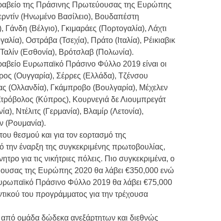
 βραβείο της Πράσινης Πρωτεύουσας της Ευρώπης
περντίν (Ηνωμένο Βασίλειο), Βουδαπέστη
, Γάνδη (Βέλγιο), Γκιμαράες (Πορτογαλία), Λάχτι
αλία), Οστράβα (Τσεχία), Πράτο (Ιταλία), Ρέικιαβικ
, Ταλίν (Εσθονία), Βρότσλαβ (Πολωνία).
βραβείο Ευρωπαϊκό Πράσινο Φύλλο 2019 είναι οι
κερος (Ουγγαρία), Σέρρες (Ελλάδα), Τζένσου
άας (Ολλανδία), Γκάμπροβο (Βουλγαρία), Μέχελεν
 Στρόβολος (Κύπρος), Κουρνεγιά δε Λιουμπρεγάτ
ία), Ντέλιτς (Γερμανία), Βλαμίρ (Λετονία),
ν (Ρουμανία).
του θεσμού και για τον εορτασμό της
την έναρξη της συγκεκριμένης πρωτοβουλίας,
ητρο για τις νικήτριες πόλεις. Πιο συγκεκριμένα, ο
ύουσας της Ευρώπης 2020 θα λάβει €350,000 ενώ
Ευρωπαϊκό Πράσινο Φύλλο 2019 θα λάβει €75,000
ντικού του προγράμματος για την τρέχουσα
ει από ομάδα δώδεκα ανεξάρτητων και διεθνώς