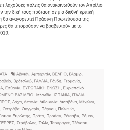
επιλαχούσες πόλεις θα ανακοινωθούν τον Απρίλιο
 την δική τους πρόταση σε μια διεθνή κριτική
όλη θα αναγορευτεί Πράσινη Πρωτεύουσα της
ρες θα μπορούσαν να βραβευτούν με το
019.
ΑΤΑ
Αβινιόν
,
Αμπερντίν
,
ΒΕΛΓΙΟ
,
Βλαμίρ
,
ραβείο
,
Βρότσλαβ
,
ΓΑΛΛΙΑ
,
Γάνδη
,
Γερμανία
,
ΔΑ
,
Εσθονία
,
ΕΥΡΩΠΑΪΚΗ ΕΝΩΣΗ
,
Ευρωπαϊκό
ΩΜΕΝΟ ΒΑΣΙΛΕΙΟ
,
Ισλανδία
,
ΙΣΠΑΝΙΑ
,
ΙΤΑΛΙΑ
,
ΠΡΟΣ
,
Λάχτι
,
Λετονία
,
Λιθουανία
,
Λισαβόνα
,
Μέχελεν
,
Α
,
Οστράβα
,
Ουγγαρία
,
Πάρνου
,
Πολωνία
,
εύουσα Ευρώπης
,
Πράτο
,
Προύσα
,
Ρέικιαβικ
,
Ρόμαν
,
ΣΕΡΡΕΣ
,
Στρόβολος
,
Ταλίν
,
Ταουραγκέ
,
Τζένσου
,
ορστ αν ντε Μάας