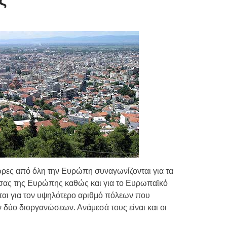
Τιμών
ων 7-3-2019
Τιμών
ων 4-3-2019
ν
ρες από όλη την Ευρώπη συναγωνίζονται για τα
ας της Ευρώπης καθώς και για το Ευρωπαϊκό
αι για τον υψηλότερο αριθμό πόλεων που
 δύο διοργανώσεων. Ανάμεσά τους είναι και οι