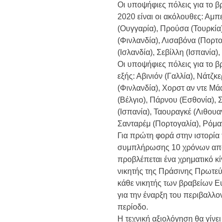
Οι υποψήφιες πόλεις για το
2020 είναι οι ακόλουθες: Αμ
(Ουγγαρία), Προύσα (Τουρκία)
(Φινλανδία), Λισαβόνα (Πορτογ
(Ισλανδία), Σεβίλλη (Ισπανία)
Οι υποψήφιες πόλεις για το 
εξής: Αβινιόν (Γαλλία), Νάτζ
(Φινλανδία), Χορστ αν ντε Μ
(Βέλγιο), Πάρνου (Εσθονία),
(Ισπανία), Ταουραγκέ (Λιθουαν
Σανταρέμ (Πορτογαλία), Ρόμα
Για πρώτη φορά στην ιστορία 
συμπλήρωσης 10 χρόνων από 
προβλέπεται ένα χρηματικό κίν
νικητής της Πράσινης Πρωτε
κάθε νικητής των βραβείων 
για την έναρξη του περιβαλλο
περίοδο.
Η τεχνική αξιολόγηση θα γίν