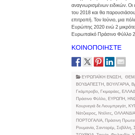
αναγνωρισμένων ειδικών. Οι 
του 2018 και θα παρουσιάσουν
επιτροπή. Τον Ιούνιο, μια π
Ευρώπης 2020 ενώ 2 μικρότε
Ευρωπαϊκό Πράσινο Φύλλο 2
ΚΟΙΝΟΠΟΙΗΣΤΕ
ΕΥΡΩΠΑΪΚΗ ΕΝΩΣΗ
,
ΘΕΜ
ΒΟΥΔΑΠΕΣΤΗ
,
ΒΟΥΛΓΑΡΙΑ
,
Β
Γκάμπροβο
,
Γκιμαράες
,
ΕΛΛΑ
Πράσινο Φύλλο
,
ΕΥΡΩΠΗ
,
ΗΝ
Κουρνεγιά δε Λιουμπρεγάτ
,
ΚΥ
Νάτζκερος
,
Ντέλιτς
,
ΟΛΛΑΝΔΙ
ΠΟΡΤΟΓΑΛΙΑ
,
Πράσινη Πρωτ
Ρουμανία
,
Σανταρέμ
,
Σεβίλλη
,
ΤΟΥΡΚΙΑ
,
Τσεχία
,
Φινλανδία
,
Χ