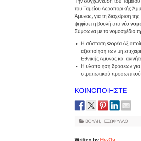
Την συγχώνευση του Ταμείου 
του Ταμείου Αεροπορικής Άμυν
Άμυνας, για τη διαχείριση τη
ψηφίσει η βουλή στο νέο
νομ
Σύμφωνα με το νομοσχέδιο π
Η σύσταση Φορέα Αξιοποί
αξιοποίηση των μη επιχει
Εθνικής Άμυνας και ακινήτ
Η υλοποίηση δράσεων για 
στρατιωτικού προσωπικο
ΚΟΙΝΟΠΟΙΗΣΤΕ
ΒΟΥΛΗ
,
ΕΞΩΦΥΛΛΟ
Written by
Ην-Ων