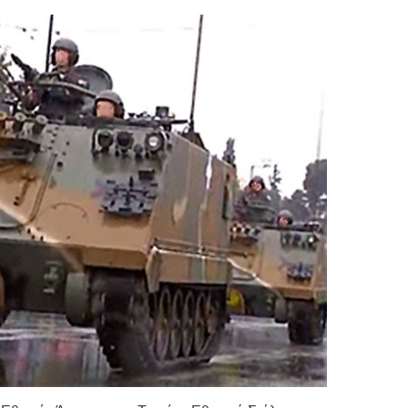
Τιμών
ων 7-3-2019
Τιμών
ων 4-3-2019
ν