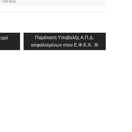
,
ΤΑΙΠΕΔ
Next
Παράταση Υποβολής Α.Π.Δ.
ετρό
post:
ασφαλισμένων στον Ε.Φ.Κ.Α.