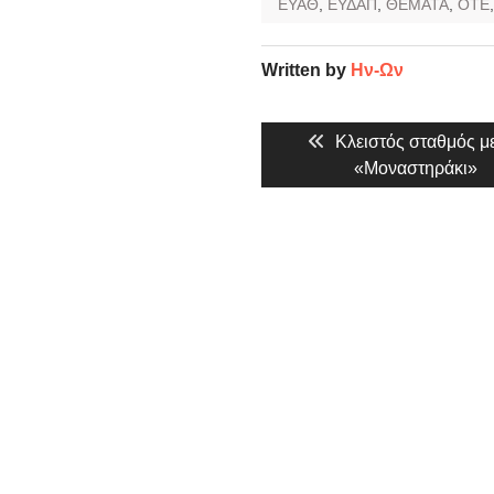
ΕΥΑΘ
,
ΕΥΔΑΠ
,
ΘΕΜΑΤΑ
,
ΟΤΕ
Written by
Ην-Ων
Πλοήγηση
Previous
Κλειστός σταθμός μ
άρθρων
post:
«Μοναστηράκι»