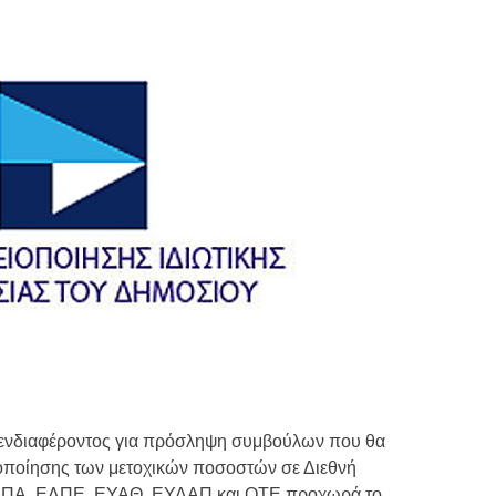
Τιμών
ων 7-3-2019
Τιμών
ων 4-3-2019
ν
ενδιαφέροντος για πρόσληψη συμβούλων που θα
ιοποίησης των μετοχικών ποσοστών σε Διεθνή
ΕΠΑ, ΕΛΠΕ, ΕΥΑΘ, ΕΥΔΑΠ και ΟΤΕ προχωρά το