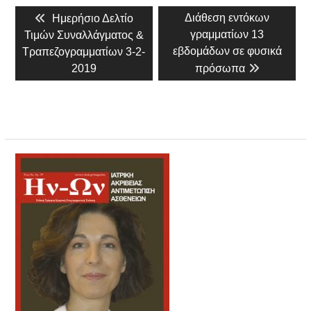
Πλοήγηση
Previous
Next
Διάθεση εντόκων
Ημερήσιο Δελτίο
άρθρων
post:
post:
γραμματίων 13
Τιμών Συναλλάγματος &
εβδομάδων σε φυσικά
Τραπεζογραμματίων 3-2-
2019
πρόσωπα