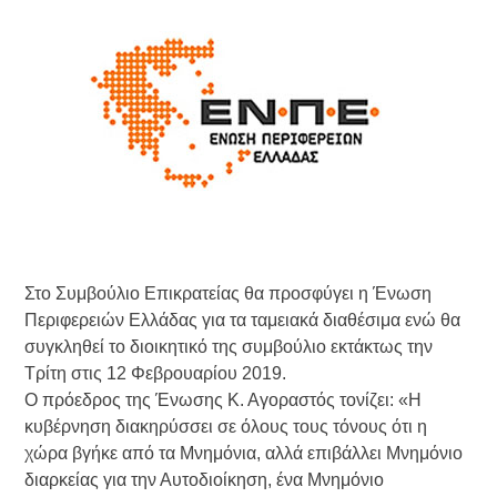
Τράπεζας- ΕΚΤ
Κατάργηση βιβλιαρίων Υγείας
Ημερήσιο Δελτίο Τιμών
Συναλλάγματος &
Τραπεζογραμματίων 7-3-2019
Ημερήσιο Δελτίο Τιμών
Συναλλάγματος &
Τραπεζογραμματίων 4-3-2019
Κάθοδος αγροτών
Δικαιοσύνη
Στο Συμβούλιο Επικρατείας θα προσφύγει η Ένωση
Περιφερειών Ελλάδας για τα ταμειακά διαθέσιμα ενώ θα
συγκληθεί το διοικητικό της συμβούλιο εκτάκτως την
Τρίτη στις 12 Φεβρουαρίου 2019.
Ο πρόεδρος της Ένωσης Κ. Αγοραστός τονίζει: «Η
κυβέρνηση διακηρύσσει σε όλους τους τόνους ότι η
χώρα βγήκε από τα Μνημόνια, αλλά επιβάλλει Μνημόνιο
διαρκείας για την Αυτοδιοίκηση, ένα Μνημόνιο