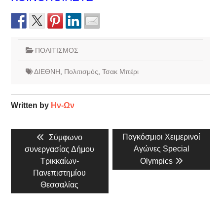
ΠΟΛΙΤΙΣΜΟΣ
ΔΙΕΘΝΗ
,
Πολιτισμός
,
Τσακ Μπέρι
Written by
Ην-Ων
Πλοήγηση
Previous
Next
Παγκόσμιοι Χειμερινοί
Σύμφωνο
άρθρων
post:
post:
Αγώνες Special
συνεργασίας Δήμου
Τρικκαίων-
Olympics
Πανεπιστημίου
Θεσσαλίας