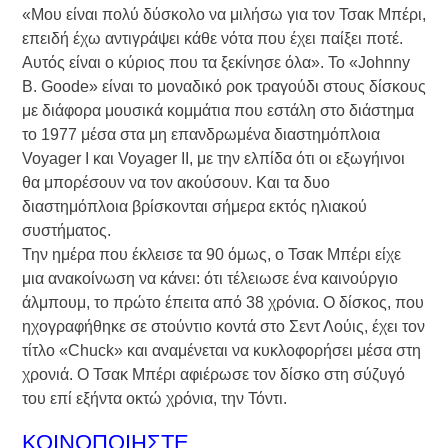
«Μου είναι πολύ δύσκολο να μιλήσω για τον Τσακ Μπέρι,
επειδή έχω αντιγράψει κάθε νότα που έχει παίξει ποτέ.
Αυτός είναι ο κύριος που τα ξεκίνησε όλα». Το «Johnny
B. Goode» είναι το μοναδικό ροκ τραγούδι στους δίσκους
με διάφορα μουσικά κομμάτια που εστάλη στο διάστημα
το 1977 μέσα στα μη επανδρωμένα διαστημόπλοια
Voyager I και Voyager II, με την ελπίδα ότι οι εξωγήινοι
θα μπορέσουν να τον ακούσουν. Και τα δυο
διαστημόπλοια βρίσκονται σήμερα εκτός ηλιακού
συστήματος.
Την ημέρα που έκλεισε τα 90 όμως, ο Τσακ Μπέρι είχε
μια ανακοίνωση να κάνει: ότι τέλειωσε ένα καινούργιο
άλμπουμ, το πρώτο έπειτα από 38 χρόνια. Ο δίσκος, που
ηχογραφήθηκε σε στούντιο κοντά στο Σεντ Λούις, έχει τον
τίτλο «Chuck» και αναμένεται να κυκλοφορήσει μέσα στη
χρονιά. Ο Τσακ Μπέρι αφιέρωσε τον δίσκο στη σύζυγό
του επί εξήντα οκτώ χρόνια, την Τόντι.
ΚΟΙΝΟΠΟΙΗΣΤΕ