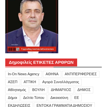
Δημοφιλείς ΕΤΙΚΕΤΕΣ ΑΡΘΡΩΝ
In-On News Agency
ΑΘΗΝΑ
ΑΝΤΙΠΕΡΙΦΕΡΕΙΕΣ
ΑΣΕΠ
ΑΤΤΙΚΗ
Αγορά Συναλλάγματος
Αθλητισμός
ΒΟΥΛΗ
ΔΗΜΑΡΧΟΣ
ΔΗΜΟΣ
Δήμοι
Δελτίο Τύπου
Δικαιοσύνη
ΕΕ
ΕΚΔΗΛΩΣΕΙΣ
ΕΝΤΟΚΑ ΓΡΑΜΜΑΤΙΑ ΔΗΜΟΣΙΟΥ