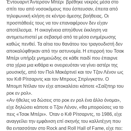
Έντουαρντ Άντερσον Μπέρι βρέθηκε νεκρός μέσα στο
σπίτι του από νοσοκόμους που έσπευσαν, έπειτα από
τηλεφωνική κλήση σε κέντρο άμεσης βοήθειας. Οι
προσπάθειές τους να τον επαναφέρουν δεν είχαν
αποτέλεσμα. Η οικογένεια απηύθυνε έκκληση να
αντιμετωπιστεί με σεβασμό από τα μέσα ενημέρωσης
καθώς πενθεί. Τα αίτια του θανάτου του τραγουδιστή δεν
αποκαλύφθηκαν από την αστυνομία. Η επιρροή του Τσακ
Μπέρι υπήρξε μνημειώδης σε κάθε παιδί που έπαιρνε
στα χέρια μια κιθάρα κι ονειρευόταν να γίνει αστέρι της
μουσικής, από τον Πολ Μακάρτνεϊ και τον Τζον Λένον ως
τον Κιθ Ρίτσαρντς και τον Μπρους Σπρίνγκστιν. Ο
Μπομπ Ντίλαν τον είχε αποκαλέσει κάποτε «Σαίξπηρ του
ροκ εν ρολ».
«Αν ήθελες να δώσεις στο ροκ εν ρολ ένα άλλο όνομα»,
είχε δηλώσει κάποτε ο Τζον Λένον, «θα μπορούσες να το
πεις «Τσακ Μπέρι». Όταν ο Κιθ Ρίτσαρντς, το 1986, είχε
αναγγείλει την εμφάνιση επί σκηνής του καλλιτέχνη που
θα εντασσόταν στο Rock and Roll Hall of Fame, είχε πει: