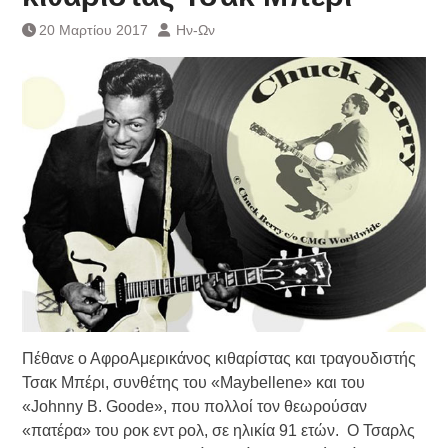
Τράπεζας- ΕΚΤ
20 Μαρτίου 2017
Ην-Ων
Κατάργηση βιβλιαρίων Υγείας
Ημερήσιο Δελτίο Τιμών
Συναλλάγματος &
Τραπεζογραμματίων 7-3-2019
Ημερήσιο Δελτίο Τιμών
Συναλλάγματος &
Τραπεζογραμματίων 4-3-2019
Κάθοδος αγροτών
Δικαιοσύνη
Πέθανε ο ΑφροΑμερικάνος κιθαρίστας και τραγουδιστής
Τσακ Μπέρι, συνθέτης του «Maybellene» και του
«Johnny B. Goode», που πολλοί τον θεωρούσαν
«πατέρα» του ροκ εντ ρολ, σε ηλικία 91 ετών. Ο Τσαρλς