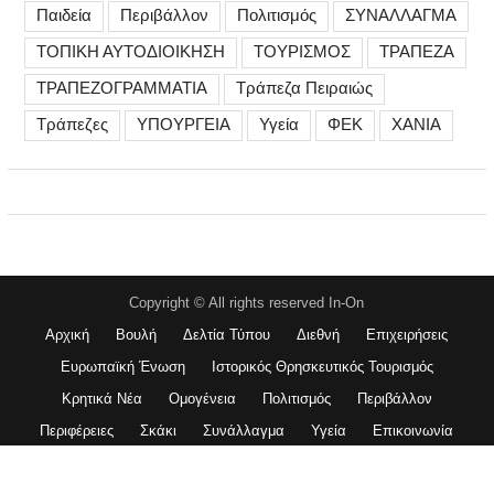
Παιδεία
Περιβάλλον
Πολιτισμός
ΣΥΝΑΛΛΑΓΜΑ
ΤΟΠΙΚΗ ΑΥΤΟΔΙΟΙΚΗΣΗ
ΤΟΥΡΙΣΜΟΣ
ΤΡΑΠΕΖΑ
ΤΡΑΠΕΖΟΓΡΑΜΜΑΤΙΑ
Τράπεζα Πειραιώς
Τράπεζες
ΥΠΟΥΡΓΕΙΑ
Υγεία
ΦΕΚ
ΧΑΝΙΑ
Copyright © All rights reserved In-On
Αρχική
Βουλή
Δελτία Τύπου
Διεθνή
Επιχειρήσεις
Ευρωπαϊκή Ένωση
Ιστορικός Θρησκευτικός Τουρισμός
Κρητικά Νέα
Ομογένεια
Πολιτισμός
Περιβάλλον
Περιφέρειες
Σκάκι
Συνάλλαγμα
Υγεία
Επικοινωνία
Magazine Plus Pro by
WEN Themes