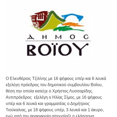
Τράπεζας- ΕΚΤ
Κατάργηση βιβλιαρίων Υγείας
Ημερήσιο Δελτίο Τιμών
Συναλλάγματος &
Τραπεζογραμματίων 7-3-2019
Ημερήσιο Δελτίο Τιμών
Συναλλάγματος &
Τραπεζογραμματίων 4-3-2019
Κάθοδος αγροτών
Ο Ελευθέριος Τζιλίνης με 16 ψήφους υπέρ και 6 λευκά
εξελέγη πρόεδρος του δημοτικού συμβουλίου Βοΐου,
θέση την οποία κατείχε ο Χρήστος Λυσσαρίδης.
Αντιπρόεδρος εξελέγη ο Ηλίας Σίμος, με 16 ψήφους
υπέρ και 6 λευκά και γραμματέας ο Δημήτριος
Τιούκαλιας, με 18 ψήφους υπέρ, 3 λευκά και 1 άκυρο,
ενώ από την ψηφοφορία απουσίαζε η ελάσσονα