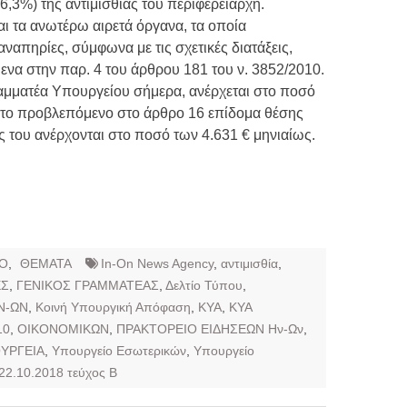
26,3%) της αντιμισθίας του περιφερειάρχη.
ται τα ανωτέρω αιρετά όργανα, τα οποία
αναπηρίες, σύμφωνα με τις σχετικές διατάξεις,
ενα στην παρ. 4 του άρθρου 181 του ν. 3852/2010.
αμματέα Υπουργείου σήμερα, ανέρχεται στο ποσό
ε το προβλεπόμενο στο άρθρο 16 επίδομα θέσης
ς του ανέρχονται στο ποσό των 4.631 € μηνιαίως.
Ο
,
ΘΕΜΑΤΑ
In-On News Agency
,
αντιμισθία
,
ΕΣ
,
ΓΕΝΙΚΟΣ ΓΡΑΜΜΑΤΕΑΣ
,
Δελτίο Τύπου
,
Ν-ΩΝ
,
Κοινή Υπουργική Απόφαση
,
ΚΥΑ
,
ΚΥΑ
10
,
ΟΙΚΟΝΟΜΙΚΩΝ
,
ΠΡΑΚΤΟΡΕΙΟ ΕΙΔΗΣΕΩΝ Ην-Ων
,
ΥΡΓΕΙΑ
,
Υπουργείο Εσωτερικών
,
Υπουργείο
22.10.2018 τεύχος Β