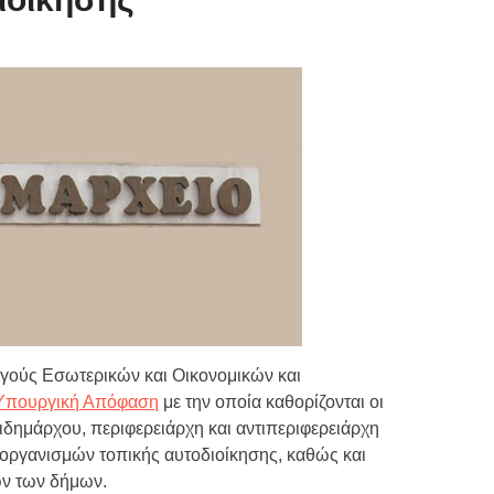
Τιμών
ων 7-3-2019
Τιμών
ων 4-3-2019
ν
ούς Εσωτερικών και Οικονομικών και
Υπουργική Απόφαση
με την οποία καθορίζονται οι
ιδημάρχου, περιφερειάρχη και αντιπεριφερειάρχη
οργανισμών τοπικής αυτοδιοίκησης, καθώς και
ων των δήμων.