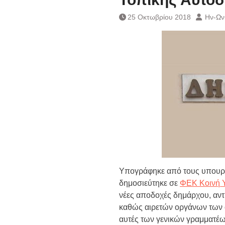
Ημερήσιο Δελτίο 
Συναλλάγματος &
25 Οκτωβρίου 2018
Ην-Ων
Τραπεζογραμματί
Ημερήσιο Δελτίο 
Συναλλάγματος &
Τραπεζογραμματί
Κάθοδος αγροτώ
Δικαιοσύνη
Υπογράφηκε από τους υπουργ
δημοσιεύτηκε σε
ΦΕΚ Κοινή 
νέες αποδοχές δημάρχου, αντ
καθώς αιρετών οργάνων των 
αυτές των γενικών γραμματέ