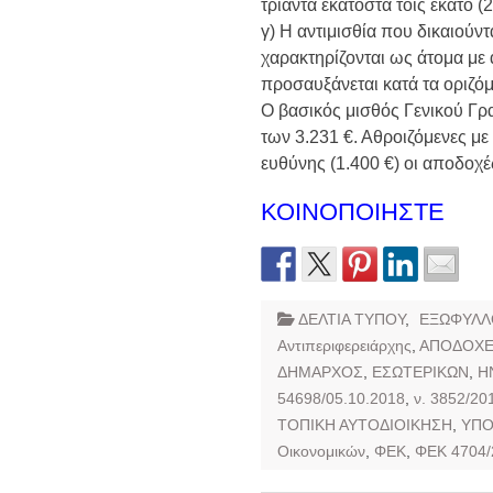
τριάντα εκατοστά τοις εκατό (
γ) Η αντιμισθία που δικαιούν
χαρακτηρίζονται ως άτομα με 
προσαυξάνεται κατά τα οριζόμ
Ο βασικός μισθός Γενικού Γρ
των 3.231 €. Αθροιζόμενες μ
ευθύνης (1.400 €) οι αποδοχέ
ΚΟΙΝΟΠΟΙΗΣΤΕ
ΔΕΛΤΙΑ ΤΥΠΟΥ
,
ΕΞΩΦΥΛΛ
Αντιπεριφερειάρχης
,
ΑΠΟΔΟΧ
ΔΗΜΑΡΧΟΣ
,
ΕΣΩΤΕΡΙΚΩΝ
,
Η
54698/05.10.2018
,
ν. 3852/20
ΤΟΠΙΚΗ ΑΥΤΟΔΙΟΙΚΗΣΗ
,
ΥΠΟ
Οικονομικών
,
ΦΕΚ
,
ΦΕΚ 4704/