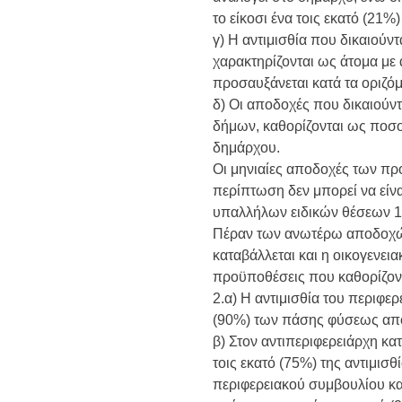
το είκοσι ένα τοις εκατό (21%)
γ) Η αντιμισθία που δικαιούν
χαρακτηρίζονται ως άτομα με 
προσαυξάνεται κατά τα οριζόμ
δ) Οι αποδοχές που δικαιούντ
δήμων, καθορίζονται ως ποσοσ
δημάρχου.
Οι μηνιαίες αποδοχές των π
περίπτωση δεν μπορεί να είν
υπαλλήλων ειδικών θέσεων 1
Πέραν των ανωτέρω αποδοχών
καταβάλλεται και η οικογενει
προϋποθέσεις που καθορίζοντα
2.α) Η αντιμισθία του περιφερ
(90%) των πάσης φύσεως απο
β) Στον αντιπεριφερειάρχη κατ
τοις εκατό (75%) της αντιμισ
περιφερειακού συμβουλίου κατα