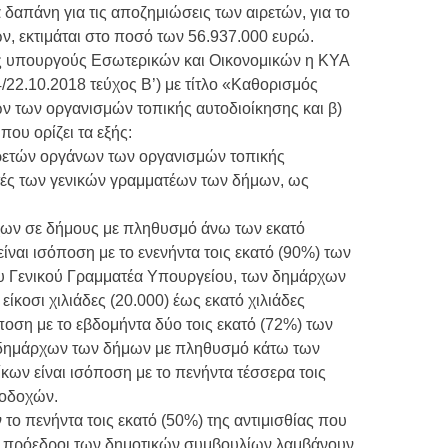
δαπάνη για τις αποζημιώσεις των αιρετών, για το
, εκτιμάται στο ποσό των 56.937.000 ευρώ.
ς υπουργούς Εσωτερικών και Οικονομικών η ΚΥΑ
22.10.2018 τεύχος Β’) με τίτλο «Καθορισμός
 των οργανισμών τοπικής αυτοδιοίκησης και β)
ου ορίζει τα εξής:
ιρετών οργάνων των οργανισμών τοπικής
τές των γενικών γραμματέων των δήμων, ως
ρχων σε δήμους με πληθυσμό άνω των εκατό
είναι ισόποση με το ενενήντα τοις εκατό (90%) των
 Γενικού Γραμματέα Υπουργείου, των δημάρχων
κοσι χιλιάδες (20.000) έως εκατό χιλιάδες
όποση με το εβδομήντα δύο τοις εκατό (72%) των
δημάρχων των δήμων με πληθυσμό κάτω των
ίκων είναι ισόποση με το πενήντα τέσσερα τοις
ποδοχών.
 το πενήντα τοις εκατό (50%) της αντιμισθίας που
οι πρόεδροι των δημοτικών συμβουλίων λαμβάνουν