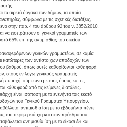
 αυτής.
ται τα αιρετά όργανα των δήμων, τα οποία
αναπηρίες, σύμφωνα με τις σχετικές διατάξεις,
ενα στην παρ. 4 του άρθρου 92 του ν. 3852/2010.
αι να εισπράττουν οι γενικοί γραμματείς των
τό 65% επί της αντιμισθίας του οικείου
ροαναφερόμενων γενικών γραμματέων, σε καμία
αι κατώτερες των αντίστοιχων αποδοχών των
ου βαθμού, όπως αυτές καθορίζονται κάθε φορά.
, στους εν λόγω γενικούς γραμματείς
ακή παροχή, σύμφωνα με τους όρους και τις
ι κάθε φορά από τις κείμενες διατάξεις.
ειάρχη είναι ισόποση με το ενενήντα τοις εκατό
δοχών του Γενικού Γραμματέα Υπουργείου.
αβάλλεται αντιμισθία ίση με το εβδομήντα πέντε
θίας του περιφερειάρχη και στον πρόεδρο του
βάλλεται αντιμισθία ίση με το είκοσι έξι και