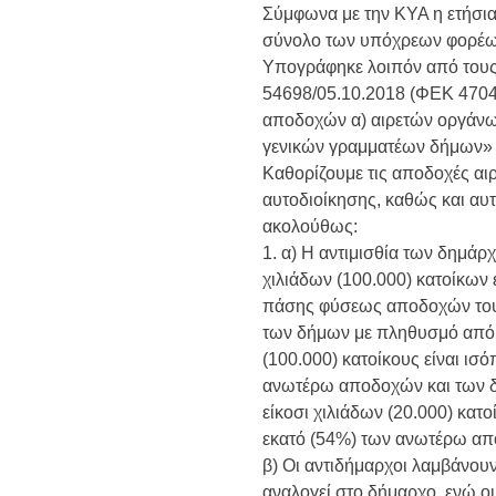
Σύμφωνα με την ΚΥΑ η ετήσια 
σύνολο των υπόχρεων φορέων
Υπογράφηκε λοιπόν από του
54698/05.10.2018 (ΦΕΚ 4704/
αποδοχών α) αιρετών οργάνων
γενικών γραμματέων δήμων» π
Καθορίζουμε τις αποδοχές α
αυτοδιοίκησης, καθώς και αυ
ακολούθως:
1. α) Η αντιμισθία των δημά
χιλιάδων (100.000) κατοίκων 
πάσης φύσεως αποδοχών του
των δήμων με πληθυσμό από εί
(100.000) κατοίκους είναι ισ
ανωτέρω αποδοχών και των 
είκοσι χιλιάδων (20.000) κατο
εκατό (54%) των ανωτέρω α
β) Οι αντιδήμαρχοι λαμβάνουν
αναλογεί στο δήμαρχο, ενώ 