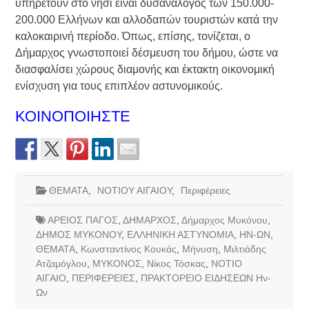
υπηρετούν στο νησί είναι δυσανάλογος των 150.000-
200.000 Ελλήνων και αλλοδαπών τουριστών κατά την
καλοκαιρινή περίοδο. Όπως, επίσης, τονίζεται, ο
Δήμαρχος γνωστοποιεί δέσμευση του δήμου, ώστε να
διασφαλίσει χώρους διαμονής και έκτακτη οικονομική
ενίσχυση για τους επιπλέον αστυνομικούς.
ΚΟΙΝΟΠΟΙΗΣΤΕ
ΘΕΜΑΤΑ
,
ΝΟΤΙΟΥ ΑΙΓΑΙΟΥ
,
Περιφέρειες
ΑΡΕΙΟΣ ΠΑΓΟΣ
,
ΔΗΜΑΡΧΟΣ
,
Δήμαρχος Μυκόνου
,
ΔΗΜΟΣ ΜΥΚΟΝΟΥ
,
ΕΛΛΗΝΙΚΗ ΑΣΤΥΝΟΜΙΑ
,
ΗΝ-ΩΝ
,
ΘΕΜΑΤΑ
,
Κωνσταντίνος Κουκάς
,
Μήνυση
,
Μιλτιάδης
Ατζαμόγλου
,
ΜΥΚΟΝΟΣ
,
Νίκος Τόσκας
,
ΝΟΤΙΟ
ΑΙΓΑΙΟ
,
ΠΕΡΙΦΕΡΕΙΕΣ
,
ΠΡΑΚΤΟΡΕΙΟ ΕΙΔΗΣΕΩΝ Ην-
Ων