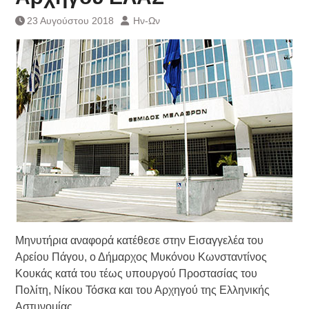
Τράπεζας- ΕΚΤ
23 Αυγούστου 2018
Ην-Ων
Κατάργηση βιβλιαρίων Υγείας
Ημερήσιο Δελτίο Τιμών
Συναλλάγματος &
Τραπεζογραμματίων 7-3-2019
Ημερήσιο Δελτίο Τιμών
Συναλλάγματος &
Τραπεζογραμματίων 4-3-2019
Κάθοδος αγροτών
Δικαιοσύνη
Μηνυτήρια αναφορά κατέθεσε στην Εισαγγελέα του
Αρείου Πάγου, ο Δήμαρχος Μυκόνου Κωνσταντίνος
Κουκάς κατά του τέως υπουργού Προστασίας του
Πολίτη, Νίκου Τόσκα και του Αρχηγού της Ελληνικής
Αστυνομίας.