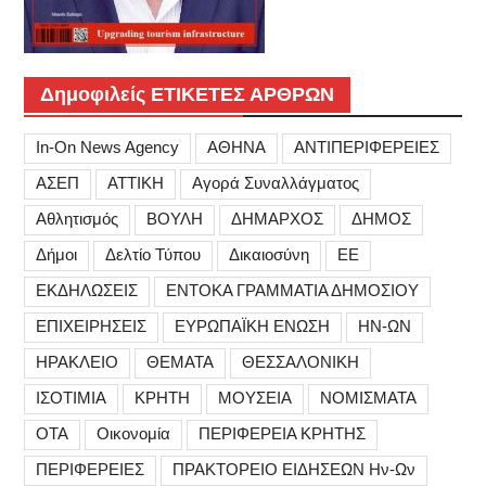
Δημοφιλείς ΕΤΙΚΕΤΕΣ ΑΡΘΡΩΝ
In-On News Agency
ΑΘΗΝΑ
ΑΝΤΙΠΕΡΙΦΕΡΕΙΕΣ
ΑΣΕΠ
ΑΤΤΙΚΗ
Αγορά Συναλλάγματος
Αθλητισμός
ΒΟΥΛΗ
ΔΗΜΑΡΧΟΣ
ΔΗΜΟΣ
Δήμοι
Δελτίο Τύπου
Δικαιοσύνη
ΕΕ
ΕΚΔΗΛΩΣΕΙΣ
ΕΝΤΟΚΑ ΓΡΑΜΜΑΤΙΑ ΔΗΜΟΣΙΟΥ
ΕΠΙΧΕΙΡΗΣΕΙΣ
ΕΥΡΩΠΑΪΚΗ ΕΝΩΣΗ
ΗΝ-ΩΝ
ΗΡΑΚΛΕΙΟ
ΘΕΜΑΤΑ
ΘΕΣΣΑΛΟΝΙΚΗ
ΙΣΟΤΙΜΙΑ
ΚΡΗΤΗ
ΜΟΥΣΕΙΑ
ΝΟΜΙΣΜΑΤΑ
ΟΤΑ
Οικονομία
ΠΕΡΙΦΕΡΕΙΑ ΚΡΗΤΗΣ
ΠΕΡΙΦΕΡΕΙΕΣ
ΠΡΑΚΤΟΡΕΙΟ ΕΙΔΗΣΕΩΝ Ην-Ων