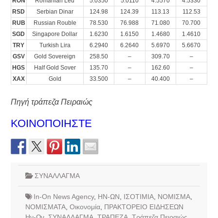
RON
Romanian Leu
5.0350
5.0110
4.5570
4.5330
RSD
Serbian Dinar
124.98
124.39
113.13
112.53
RUB
Russian Rouble
78.530
76.988
71.080
70.700
SGD
Singapore Dollar
1.6230
1.6150
1.4680
1.4610
TRY
Turkish Lira
6.2940
6.2640
5.6970
5.6670
GSV
Gold Sovereign
258.50
–
309.70
–
HGS
Half Gold Sover
135.70
–
162.60
–
XAX
Gold
33.500
–
40.400
–
Πηγή τράπεζα Πειραιώς
ΚΟΙΝΟΠΟΙΗΣΤΕ
ΣΥΝΑΛΛΑΓΜΑ
In-On News Agency
,
ΗΝ-ΩΝ
,
ΙΣΟΤΙΜΙΑ
,
ΝΟΜΙΣΜΑ
,
ΝΟΜΙΣΜΑΤΑ
,
Οικονομία
,
ΠΡΑΚΤΟΡΕΙΟ ΕΙΔΗΣΕΩΝ
Ην-Ων
,
ΣΥΝΑΛΛΑΓΜΑ
,
ΤΡΑΠΕΖΑ
,
Τράπεζα Πειραιώς
,