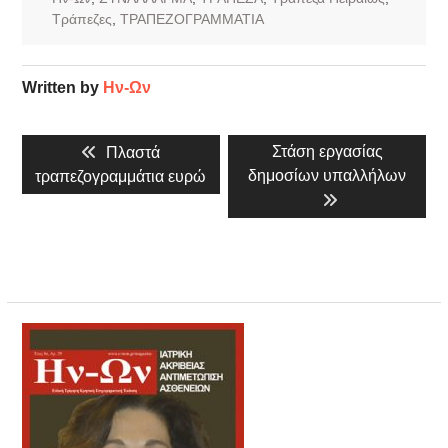
Τράπεζες
,
ΤΡΑΠΕΖΟΓΡΑΜΜΑΤΙΑ
Written by
Ην-Ων
Πλοήγηση
Previous
Next
Στάση εργασίας
Πλαστά
άρθρων
post:
post:
δημοσίων υπαλλήλων
τραπεζογραμμάτια ευρώ