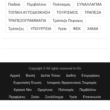
Παιδεία
Περιβάλλον
Πολιτισμός
ΣΥΝΑΛΛΑΓΜΑ
ΤΟΠΙΚΗ ΑΥΤΟΔΙΟΙΚΗΣΗ
ΤΟΥΡΙΣΜΟΣ
ΤΡΑΠΕΖΑ
ΤΡΑΠΕΖΟΓΡΑΜΜΑΤΙΑ
Τράπεζα Πειραιώς
Τράπεζες
ΥΠΟΥΡΓΕΙΑ
Υγεία
ΦΕΚ
ΧΑΝΙΑ
Copyright © All rights reserved In-On
Αρχική
Βουλή
Δελτία Τύπου
Διεθνή
Επιχειρήσεις
Ευρωπαϊκή Ένωση
Ιστορικός Θρησκευτικός Τουρισμός
Κρητικά Νέα
Ομογένεια
Πολιτισμός
Περιβάλλον
Περιφέρειες
Σκάκι
Συνάλλαγμα
Υγεία
Επικοινωνία
Magazine Plus Pro by
WEN Themes