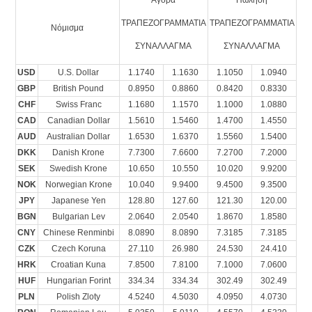
ΤΡΑΠΕΖΟΓΡΑΜΜΑΤΙΑ
ΤΡΑΠΕΖΟΓΡΑΜΜΑΤΙΑ
Νόμισμα
ΣΥΝΑΛΛΑΓΜΑ
ΣΥΝΑΛΛΑΓΜΑ
USD
U.S. Dollar
1.1740
1.1630
1.1050
1.0940
GBP
British Pound
0.8950
0.8860
0.8420
0.8330
CHF
Swiss Franc
1.1680
1.1570
1.1000
1.0880
CAD
Canadian Dollar
1.5610
1.5460
1.4700
1.4550
AUD
Australian Dollar
1.6530
1.6370
1.5560
1.5400
DKK
Danish Krone
7.7300
7.6600
7.2700
7.2000
SEK
Swedish Krone
10.650
10.550
10.020
9.9200
NOK
Norwegian Krone
10.040
9.9400
9.4500
9.3500
JPY
Japanese Yen
128.80
127.60
121.30
120.00
BGN
Bulgarian Lev
2.0640
2.0540
1.8670
1.8580
CNY
Chinese Renminbi
8.0890
8.0890
7.3185
7.3185
CZK
Czech Koruna
27.110
26.980
24.530
24.410
HRK
Croatian Kuna
7.8500
7.8100
7.1000
7.0600
HUF
Hungarian Forint
334.34
334.34
302.49
302.49
PLN
Polish Zloty
4.5240
4.5030
4.0950
4.0730