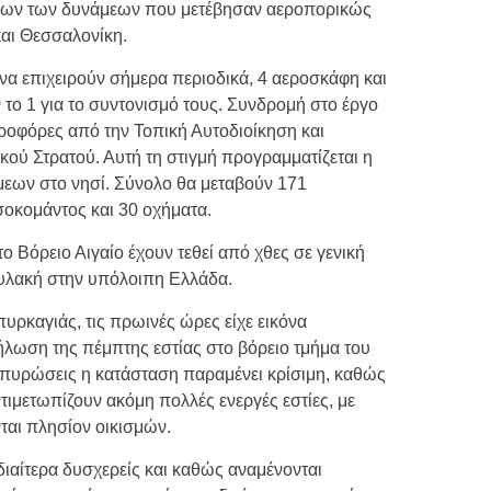
νων των δυνάμεων που μετέβησαν αεροπορικώς
αι Θεσσαλονίκη.
 να επιχειρούν σήμερα περιοδικά, 4 αεροσκάφη και
 το 1 για το συντονισμό τους. Συνδρομή στο έργο
οφόρες από την Τοπική Αυτοδιοίκηση και
κού Στρατού. Αυτή τη στιγμή προγραμματίζεται η
εων στο νησί. Σύνολο θα μεταβούν 171
οκομάντος και 30 οχήματα.
ο Βόρειο Αιγαίο έχουν τεθεί από χθες σε γενική
φυλακή στην υπόλοιπη Ελλάδα.
υρκαγιάς, τις πρωινές ώρες είχε εικόνα
ήλωση της πέμπτης εστίας στο βόρειο τμήμα του
ζωπυρώσεις η κατάσταση παραμένει κρίσιμη, καθώς
τιμετωπίζουν ακόμη πολλές ενεργές εστίες, με
ται πλησίον οικισμών.
ιδιαίτερα δυσχερείς και καθώς αναμένονται