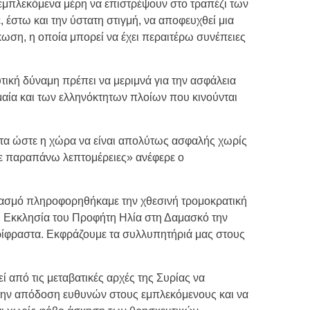
μπλεκόμενα μέρη να επιστρέψουν στο τραπέζι των
 έστω και την ύστατη στιγμή, να αποφευχθεί μια
κωση, η οποία μπορεί να έχει περαιτέρω συνέπειες
τική δύναμη πρέπει να μεριμνά για την ασφάλεια
αία και των ελληνόκτητων πλοίων που κινούνται
ητα ώστε η χώρα να είναι απολύτως ασφαλής χωρίς
σε παραπάνω λεπτομέρειες» ανέφερε ο
ιασμό πληροφορηθήκαμε την χθεσινή τρομοκρατική
 Εκκλησία του Προφήτη Ηλία στη Δαμασκό την
ρίφραστα. Εκφράζουμε τα συλλυπητήριά μας στους
 από τις μεταβατικές αρχές της Συρίας να
την απόδοση ευθυνών στους εμπλεκόμενους και να