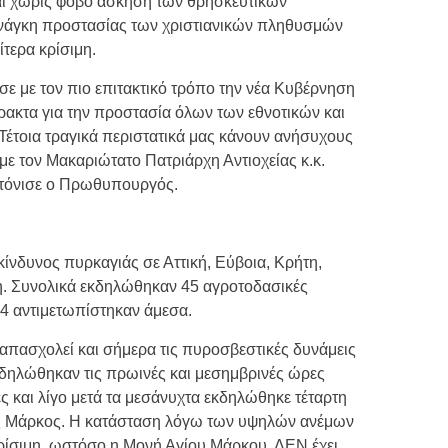
και χωρίς φόβο άσκηση των θρησκευτικών
νάγκη προστασίας των χριστιανικών πληθυσμών
ίτερα κρίσιμη.
ε με τον πιο επιτακτικό τρόπο την νέα Κυβέρνηση
ρακτα για την προστασία όλων των εθνοτικών και
Τέτοια τραγικά περιστατικά μας κάνουν ανήσυχους
 με τον Μακαριώτατο Πατριάρχη Αντιοχείας κ.κ.
», τόνισε ο Πρωθυπουργός.
 κίνδυνος πυρκαγιάς σε Αττική, Εύβοια, Κρήτη,
τη. Συνολικά εκδηλώθηκαν 45 αγροτοδασικές
34 αντιμετωπίστηκαν άμεσα.
πασχολεί και σήμερα τις πυροσβεστικές δυνάμεις
εκδηλώθηκαν τις πρωινές και μεσημβρινές ώρες
ές και λίγο μετά τα μεσάνυχτα εκδηλώθηκε τέταρτη
ς Μάρκος. Η κατάσταση λόγω των υψηλών ανέμων
 κρίσιμη, ωστόσο η Μονή Αγίου Μάρκου, ΔΕΝ έχει