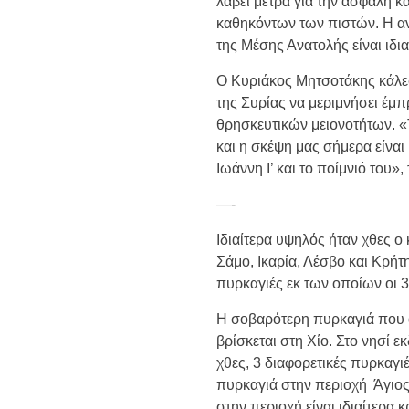
λάβει μέτρα για την ασφαλή 
καθηκόντων των πιστών. Η α
της Μέσης Ανατολής είναι ιδια
Ο Κυριάκος Μητσοτάκης κάλεσ
της Συρίας να μεριμνήσει έμπ
θρησκευτικών μειονοτήτων. «
και η σκέψη μας σήμερα είναι
Ιωάννη I’ και το ποίμνιό του
—-
Ιδιαίτερα υψηλός ήταν χθες ο
Σάμο, Ικαρία, Λέσβο και Κρή
πυρκαγιές εκ των οποίων οι 
Η σοβαρότερη πυρκαγιά που α
βρίσκεται στη Χίο. Στο νησί 
χθες, 3 διαφορετικές πυρκαγι
πυρκαγιά στην περιοχή Άγιο
στην περιοχή είναι ιδιαίτερα