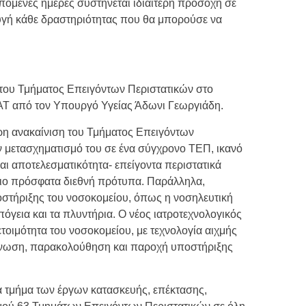
πόμενες ημέρες συστήνεται ιδιαίτερη προσοχή σε
υγή κάθε δραστηριότητας που θα μπορούσε να
 του Τμήματος Επειγόντων Περιστατικών στο
ΑΤ από τον Υπουργό Υγείας Άδωνι Γεωργιάδη.
ρη ανακαίνιση του Τμήματος Επειγόντων
ν μετασχηματισμό του σε ένα σύγχρονο ΤΕΠ, ικανό
 και αποτελεσματικότητα- επείγοντα περιστατικά
πιο πρόσφατα διεθνή πρότυπα. Παράλληλα,
στήριξης του νοσοκομείου, όπως η νοσηλευτική
όγεια και τα πλυντήρια. Ο νέος ιατροτεχνολογικός
ετοιμότητα του νοσοκομείου, με τεχνολογία αιχμής
άγνωση, παρακολούθηση και παροχή υποστήριξης
ά τμήμα των έργων κατασκευής, επέκτασης,