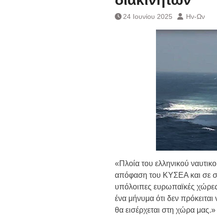
Ημερήσιο Δελτίο 
Συναλλάγματος &
24 Ιουνίου 2025
Ην-Ων
Τραπεζογραμματί
Ημερήσιο Δελτίο 
Συναλλάγματος &
Τραπεζογραμματί
Κάθοδος αγροτώ
Δικαιοσύνη
«Πλοία του ελληνικού ναυτικο
απόφαση του ΚΥΣΕΑ και σε συν
υπόλοιπες ευρωπαϊκές χώρες 
ένα μήνυμα ότι δεν πρόκειται 
θα εισέρχεται στη χώρα μας.