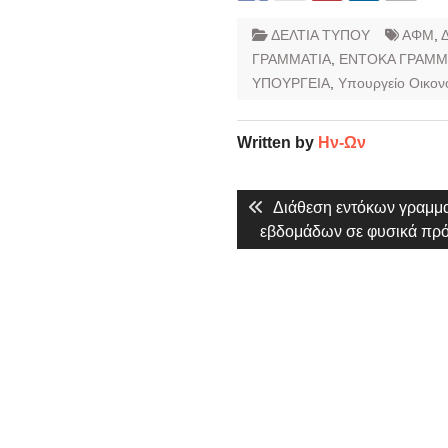
ΔΕΛΤΙΑ ΤΥΠΟΥ
ΑΦΜ
,
ΓΡΑΜΜΑΤΙΑ
,
ΕΝΤΟΚΑ ΓΡΑΜΜ
ΥΠΟΥΡΓΕΙΑ
,
Υπουργείο Οικον
Written by
Ην-Ων
Πλοήγηση
Previous
Διάθεση εντόκων γραμμ
άρθρων
post:
εβδομάδων σε φυσικά π