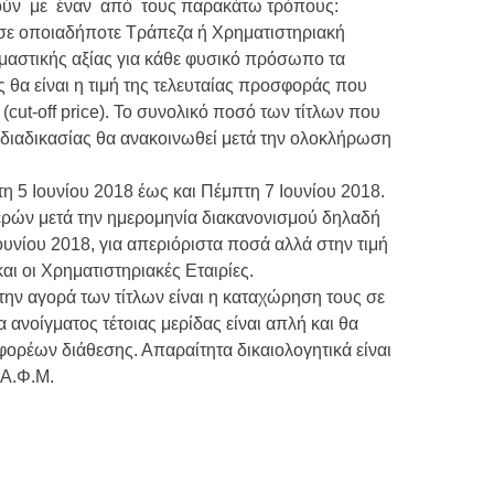
ηθούν με έναν από τους παρακάτω τρόπους:
σε οποιαδήποτε Τράπεζα ή Χρηματιστηριακή
ομαστικής αξίας για κάθε φυσικό πρόσωπο τα
 θα είναι η τιμή της τελευταίας προσφοράς που
(cut-off price). Το συνολικό ποσό των τίτλων που
 διαδικασίας θα ανακοινωθεί μετά την ολοκλήρωση
η 5 Ιουνίου 2018 έως και Πέμπτη 7 Ιουνίου 2018.
ερών μετά την ημερομηνία διακανονισμού δηλαδή
ουνίου 2018, για απεριόριστα ποσά αλλά στην τιμή
αι οι Χρηματιστηριακές Εταιρίες.
ην αγορά των τίτλων είναι η καταχώρηση τους σε
α ανοίγματος τέτοιας μερίδας είναι απλή και θα
ορέων διάθεσης. Απαραίτητα δικαιολογητικά είναι
 Α.Φ.Μ.