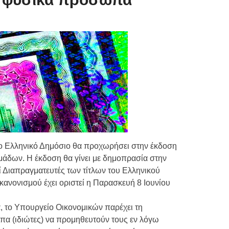
Τιμών
ων 7-3-2019
Τιμών
ων 4-3-2019
ν
 το Ελληνικό Δημόσιο θα προχωρήσει στην έκδοση
άδων. Η έκδοση θα γίνει με δημοπρασία στην
ί Διαπραγματευτές των τίτλων του Ελληνικού
κανονισμού έχει οριστεί η Παρασκευή 8 Ιουνίου
 το Υπουργείο Οικονομικών παρέχει τη
α (ιδιώτες) να προμηθευτούν τους εν λόγω