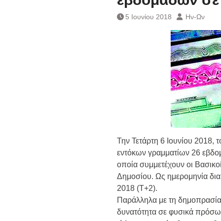
Ημερήσιο Δελτίο 
Συναλλάγματος &
5 Ιουνίου 2018
Ην-Ων
Τραπεζογραμματί
Ημερήσιο Δελτίο 
Συναλλάγματος &
Τραπεζογραμματί
Κάθοδος αγροτώ
Δικαιοσύνη
Την Τετάρτη 6 Ιουνίου 2018,
εντόκων γραμματίων 26 εβδομ
οποία συμμετέχουν οι Βασικο
Δημοσίου. Ως ημερομηνία δια
2018 (Τ+2).
Παράλληλα με τη δημοπρασία,
δυνατότητα σε φυσικά πρόσωπ