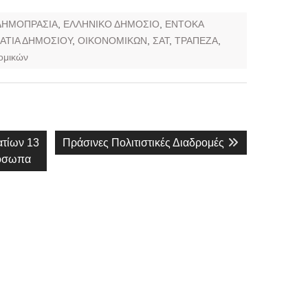
ΔΗΜΟΠΡΑΣΙΑ
,
ΕΛΛΗΝΙΚΟ ΔΗΜΟΣΙΟ
,
ΕΝΤΟΚΑ
ΑΤΙΑ ΔΗΜΟΣΙΟΥ
,
ΟΙΚΟΝΟΜΙΚΩΝ
,
ΣΑΤ
,
ΤΡΑΠΕΖΑ
,
ομικών
Next
ατίων 13
Πράσινες Πολιτιστικές Διαδρομές
post:
ρόσωπα