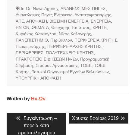
In-On News Agency
,
ΑΝΑΝΕΩΣΙΜΕΣ ΠΗΓΕΣ
,
Ανανεώσιμες Πηγές Ενέργειας
,
Αντιπεριφερειάρχης
,
ΑΠΕ
,
ΑΠΟΦΑΣΗ
,
ΒΙΩΣΙΜΗ ΕΝΕΡΓΕΙΑ
,
ΕΝΕΡΓΕΙΑ
,
ΗΝ-ΩΝ
,
ΘΕΜΑΤΑ
,
Θεοχάρης Τσούτσος
,
ΚΡΗΤΗ
,
Κυριάκος Κώτσογλου
,
Νίκος Καλογερής
,
ΠΑΝΕΠΙΣΤΗΜΙΟ
,
Περιβάλλον
,
ΠΕΡΙΦΕΡΕΙΑ ΚΡΗΤΗΣ
,
Περιφερειάρχης
,
ΠΕΡΙΦΕΡΕΙΑΡΧΗΣ ΚΡΗΤΗΣ
,
ΠΕΡΙΦΕΡΕΙΕΣ
,
ΠΟΛΥΤΕΧΝΕΙΟ ΚΡΗΤΗΣ
,
ΠΡΑΚΤΟΡΕΙΟ ΕΙΔΗΣΕΩΝ Ην-Ων
,
Προγραμματική
Σύμβαση
,
Σταύρος Αρναουτάκης
,
ΤΟΕΒ
,
ΤΟΕΒ
Κρήτης
,
Τοπικοί Οργανισμοί Εγγείων Βελτιώσεων
,
ΥΠΟΥΡΓΙΚΗ ΑΠΟΦΑΣΗ
Written by
Ην-Ων
Πλοήγηση
Previous
Next
Συγκέντρωση –
Χρυσές Σφαίρες 2019
άρθρων
post:
post:
πορεία κατά
προϋπολογισμού