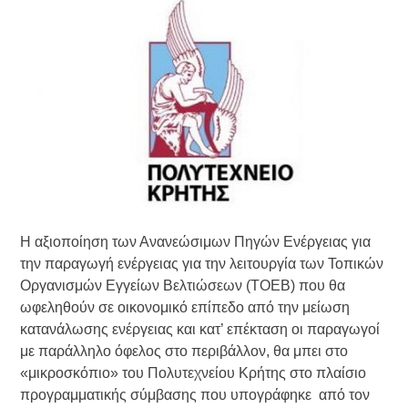
Τράπεζας- ΕΚΤ
Κατάργηση βιβλιαρίων Υγείας
Ημερήσιο Δελτίο Τιμών
Συναλλάγματος &
Τραπεζογραμματίων 7-3-2019
Ημερήσιο Δελτίο Τιμών
Συναλλάγματος &
Τραπεζογραμματίων 4-3-2019
Κάθοδος αγροτών
Δικαιοσύνη
Η αξιοποίηση των Ανανεώσιμων Πηγών Ενέργειας για
την παραγωγή ενέργειας για την λειτουργία των Τοπικών
Οργανισμών Εγγείων Βελτιώσεων (ΤΟΕΒ) που θα
ωφεληθούν σε οικονομικό επίπεδο από την μείωση
κατανάλωσης ενέργειας και κατ’ επέκταση οι παραγωγοί
με παράλληλο όφελος στο περιβάλλον, θα μπει στο
«μικροσκόπιο» του Πολυτεχνείου Κρήτης στο πλαίσιο
προγραμματικής σύμβασης που υπογράφηκε από τον