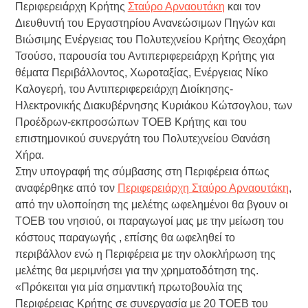
Περιφερειάρχη Κρήτης
Σταύρο Αρναουτάκη
και τον
Διευθυντή του Εργαστηρίου Ανανεώσιμων Πηγών και
Βιώσιμης Ενέργειας του Πολυτεχνείου Κρήτης Θεοχάρη
Τσούσο, παρουσία του Αντιπεριφερειάρχη Κρήτης για
θέματα Περιβάλλοντος, Χωροταξίας, Ενέργειας Νίκο
Καλογερή, του Αντιπεριφερειάρχη Διοίκησης-
Ηλεκτρονικής Διακυβέρνησης Κυριάκου Κώτσογλου, των
Προέδρων-εκπροσώπων ΤΟΕΒ Κρήτης και του
επιστημονικού συνεργάτη του Πολυτεχνείου Θανάση
Χήρα.
Στην υπογραφή της σύμβασης στη Περιφέρεια όπως
αναφέρθηκε από τον
Περιφερειάρχη Σταύρο Αρναουτάκη
,
από την υλοποίηση της μελέτης ωφελημένοι θα βγουν οι
ΤΟΕΒ του νησιού, οι παραγωγοί μας με την μείωση του
κόστους παραγωγής , επίσης θα ωφεληθεί το
περιβάλλον ενώ η Περιφέρεια με την ολοκλήρωση της
μελέτης θα μεριμνήσει για την χρηματοδότηση της.
«Πρόκειται για μία σημαντική πρωτοβουλία της
Περιφέρειας Κρήτης σε συνεργασία με 20 ΤΟΕΒ του