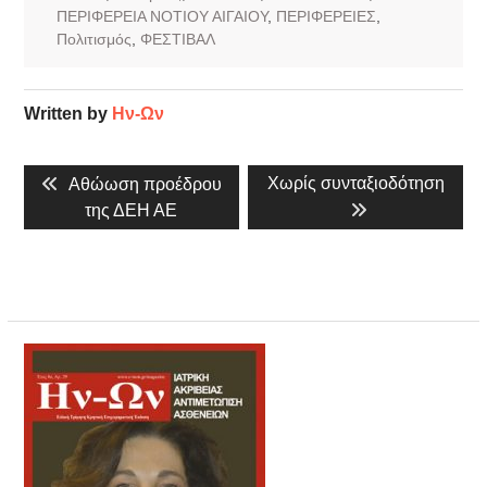
ΠΕΡΙΦΕΡΕΙΑ ΝΟΤΙΟΥ ΑΙΓΑΙΟΥ
,
ΠΕΡΙΦΕΡΕΙΕΣ
,
Πολιτισμός
,
ΦΕΣΤΙΒΑΛ
Written by
Ην-Ων
Πλοήγηση
Previous
Next
Χωρίς συνταξιοδότηση
Αθώωση προέδρου
άρθρων
post:
post:
της ΔΕΗ ΑΕ