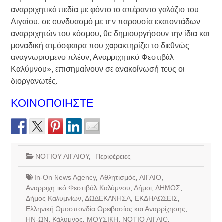
αναρριχητικά πεδία με φόντο το απέραντο γαλάζιο του
Αιγαίου, σε συνδυασμό με την παρουσία εκατοντάδων
αναρριχητών του κόσμου, θα δημιουργήσουν την ίδια και
μοναδική ατμόσφαιρα που χαρακτηρίζει το διεθνώς
αναγνωρισμένο πλέον, Αναρριχητικό Φεστιβάλ
Καλύμνου», επισημαίνουν σε ανακοίνωσή τους οι
διοργανωτές.
ΚΟΙΝΟΠΟΙΗΣΤΕ
ΝΟΤΙΟΥ ΑΙΓΑΙΟΥ
,
Περιφέρειες
In-On News Agency
,
Αθλητισμός
,
ΑΙΓΑΙΟ
,
Αναρριχητικό Φεστιβάλ Καλύμνου
,
Δήμοι
,
ΔΗΜΟΣ
,
Δήμος Καλυμνίων
,
ΔΩΔΕΚΑΝΗΣΑ
,
ΕΚΔΗΛΩΣΕΙΣ
,
Ελληνική Ομοσπονδία Ορειβασίας και Αναρρίχησης
,
ΗΝ-ΩΝ
,
Κάλυμνος
,
ΜΟΥΣΙΚΗ
,
ΝΟΤΙΟ ΑΙΓΑΙΟ
,