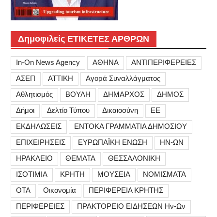
Δημοφιλείς ΕΤΙΚΕΤΕΣ ΑΡΘΡΩΝ
In-On News Agency
ΑΘΗΝΑ
ΑΝΤΙΠΕΡΙΦΕΡΕΙΕΣ
ΑΣΕΠ
ΑΤΤΙΚΗ
Αγορά Συναλλάγματος
Αθλητισμός
ΒΟΥΛΗ
ΔΗΜΑΡΧΟΣ
ΔΗΜΟΣ
Δήμοι
Δελτίο Τύπου
Δικαιοσύνη
ΕΕ
ΕΚΔΗΛΩΣΕΙΣ
ΕΝΤΟΚΑ ΓΡΑΜΜΑΤΙΑ ΔΗΜΟΣΙΟΥ
ΕΠΙΧΕΙΡΗΣΕΙΣ
ΕΥΡΩΠΑΪΚΗ ΕΝΩΣΗ
ΗΝ-ΩΝ
ΗΡΑΚΛΕΙΟ
ΘΕΜΑΤΑ
ΘΕΣΣΑΛΟΝΙΚΗ
ΙΣΟΤΙΜΙΑ
ΚΡΗΤΗ
ΜΟΥΣΕΙΑ
ΝΟΜΙΣΜΑΤΑ
ΟΤΑ
Οικονομία
ΠΕΡΙΦΕΡΕΙΑ ΚΡΗΤΗΣ
ΠΕΡΙΦΕΡΕΙΕΣ
ΠΡΑΚΤΟΡΕΙΟ ΕΙΔΗΣΕΩΝ Ην-Ων