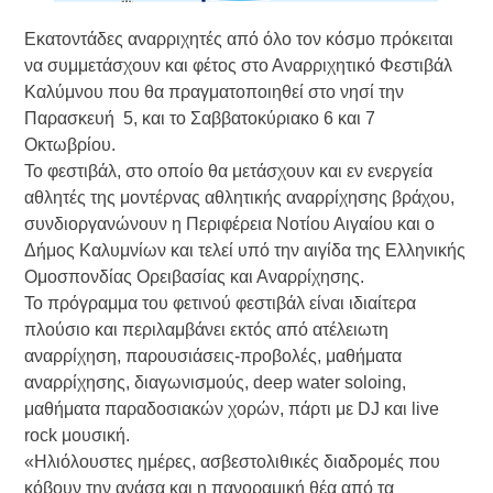
Εκατοντάδες αναρριχητές από όλο τον κόσμο πρόκειται
να συμμετάσχουν και φέτος στο Αναρριχητικό Φεστιβάλ
Καλύμνου που θα πραγματοποιηθεί στο νησί την
Παρασκευή 5, και το Σαββατοκύριακο 6 και 7
Οκτωβρίου.
Το φεστιβάλ, στο οποίο θα μετάσχουν και εν ενεργεία
αθλητές της μοντέρνας αθλητικής αναρρίχησης βράχου,
συνδιοργανώνουν η Περιφέρεια Νοτίου Αιγαίου και ο
Δήμος Καλυμνίων και τελεί υπό την αιγίδα της Ελληνικής
Ομοσπονδίας Ορειβασίας και Αναρρίχησης.
Το πρόγραμμα του φετινού φεστιβάλ είναι ιδιαίτερα
πλούσιο και περιλαμβάνει εκτός από ατέλειωτη
αναρρίχηση, παρουσιάσεις-προβολές, μαθήματα
αναρρίχησης, διαγωνισμούς, deep water soloing,
μαθήματα παραδοσιακών χορών, πάρτι με DJ και live
rock μουσική.
«Ηλιόλουστες ημέρες, ασβεστολιθικές διαδρομές που
κόβουν την ανάσα και η πανοραμική θέα από τα