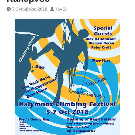
Τράπεζας- ΕΚΤ
5 Οκτωβρίου 2018
Ην-Ων
Κατάργηση βιβλιαρίων Υγείας
Ημερήσιο Δελτίο Τιμών
Συναλλάγματος &
Τραπεζογραμματίων 7-3-2019
Ημερήσιο Δελτίο Τιμών
Συναλλάγματος &
Τραπεζογραμματίων 4-3-2019
Κάθοδος αγροτών
Δικαιοσύνη