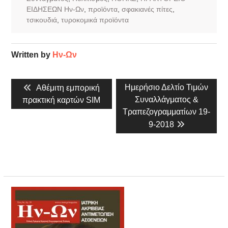
ΕΙΔΗΣΕΩΝ Ην-Ων
,
προϊόντα
,
σφακιανές πίτες
,
τσικουδιά
,
τυροκομικά προϊόντα
Written by
Ην-Ων
Πλοήγηση
Previous
Next
Ημερήσιο Δελτίο Τιμών
Αθέμιτη εμπορική
άρθρων
post:
post:
Συναλλάγματος &
πρακτική καρτών SIM
Τραπεζογραμματίων 19-
9-2018