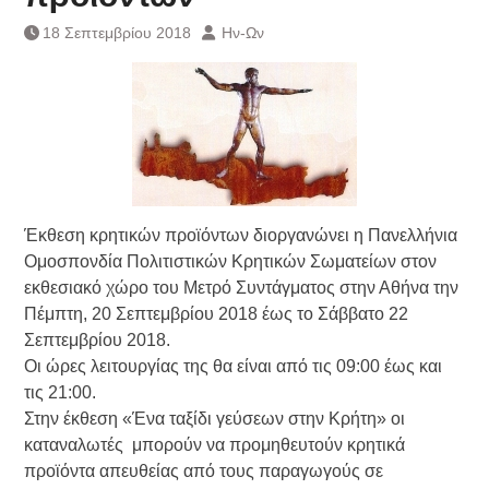
Τράπεζας- ΕΚΤ
18 Σεπτεμβρίου 2018
Ην-Ων
Κατάργηση βιβλιαρίων Υγείας
Ημερήσιο Δελτίο Τιμών
Συναλλάγματος &
Τραπεζογραμματίων 7-3-2019
Ημερήσιο Δελτίο Τιμών
Συναλλάγματος &
Τραπεζογραμματίων 4-3-2019
Κάθοδος αγροτών
Δικαιοσύνη
Έκθεση κρητικών προϊόντων διοργανώνει η Πανελλήνια
Ομοσπονδία Πολιτιστικών Κρητικών Σωματείων στον
εκθεσιακό χώρο του Μετρό Συντάγματος στην Αθήνα την
Πέμπτη, 20 Σεπτεμβρίου 2018 έως το Σάββατο 22
Σεπτεμβρίου 2018.
Οι ώρες λειτουργίας της θα είναι από τις 09:00 έως και
τις 21:00.
Στην έκθεση «Ένα ταξίδι γεύσεων στην Κρήτη» οι
καταναλωτές μπορούν να προμηθευτούν κρητικά
προϊόντα απευθείας από τους παραγωγούς σε