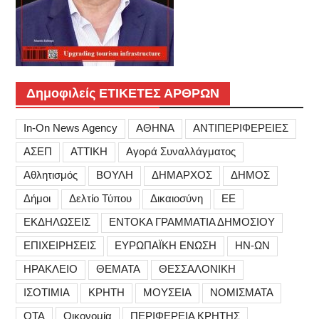
Δημοφιλείς ΕΤΙΚΕΤΕΣ ΑΡΘΡΩΝ
In-On News Agency
ΑΘΗΝΑ
ΑΝΤΙΠΕΡΙΦΕΡΕΙΕΣ
ΑΣΕΠ
ΑΤΤΙΚΗ
Αγορά Συναλλάγματος
Αθλητισμός
ΒΟΥΛΗ
ΔΗΜΑΡΧΟΣ
ΔΗΜΟΣ
Δήμοι
Δελτίο Τύπου
Δικαιοσύνη
ΕΕ
ΕΚΔΗΛΩΣΕΙΣ
ΕΝΤΟΚΑ ΓΡΑΜΜΑΤΙΑ ΔΗΜΟΣΙΟΥ
ΕΠΙΧΕΙΡΗΣΕΙΣ
ΕΥΡΩΠΑΪΚΗ ΕΝΩΣΗ
ΗΝ-ΩΝ
ΗΡΑΚΛΕΙΟ
ΘΕΜΑΤΑ
ΘΕΣΣΑΛΟΝΙΚΗ
ΙΣΟΤΙΜΙΑ
ΚΡΗΤΗ
ΜΟΥΣΕΙΑ
ΝΟΜΙΣΜΑΤΑ
ΟΤΑ
Οικονομία
ΠΕΡΙΦΕΡΕΙΑ ΚΡΗΤΗΣ