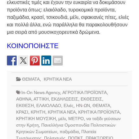
ελκυστικές τιμές και έχουν την ευκαιρία να δοκιμάσουν
προϊόντα όπως: ελαιόλαδο, τυροκομικά προϊόντα,
παξιμάδια, κρασί, τσικουδιά, μέλι, σφακιανές πίτες, ελιές
και πολλά άλλα, ενώ παράλληλα θα παρακολουθήσουν
μια σειρά από μουσικοχορευτικά δρώμενα.
ΚΟΙΝΟΠΟΙΗΣΤΕ
ΘΕΜΑΤΑ
,
ΚΡΗΤΙΚΑ ΝΕΑ
In-On News Agency
,
ΑΓΡΟΤΙΚΑ ΠΡΟΪΟΝΤΑ
,
ΑΘΗΝΑ
,
ΑΤΤΙΚΗ
,
ΕΚΔΗΛΩΣΕΙΣ
,
ΕΚΘΕΣΕΙΣ
,
ΕΚΘΕΣΗ
,
ΕΛΑΙΟΛΑΔΟ
,
Ελιές
,
ΗΝ-ΩΝ
,
ΘΕΜΑΤΑ
,
ΚΡΑΣΙ
,
ΚΡΗΤΗ
,
ΚΡΗΤΙΚΑ ΝΕΑ
,
ΚΡΗΤΙΚΑ ΠΡΟΪΟΝΤΑ
,
ΚΡΗΤΙΚΗ ΜΟΥΣΙΚΗ
,
μέλι
,
ΜΕΤΡΟ
,
να ταξίδι γεύσεων
στην Κρήτη
,
Πανελλήνια Ομοσπονδία Πολιτιστικών
Κρητικών Σωματείων
,
παξιμάδια
,
Πλατεία
Συντάγματος
,
Πολιτισμός
,
ΠΟΠΚΣ
,
ΠΡΑΚΤΟΡΕΙΟ