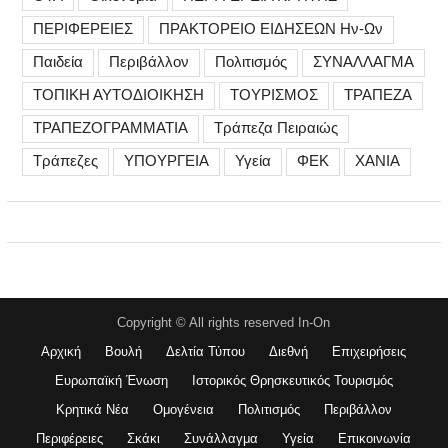
ΠΕΡΙΦΕΡΕΙΕΣ
ΠΡΑΚΤΟΡΕΙΟ ΕΙΔΗΣΕΩΝ Ην-Ων
Παιδεία
Περιβάλλον
Πολιτισμός
ΣΥΝΑΛΛΑΓΜΑ
ΤΟΠΙΚΗ ΑΥΤΟΔΙΟΙΚΗΣΗ
ΤΟΥΡΙΣΜΟΣ
ΤΡΑΠΕΖΑ
ΤΡΑΠΕΖΟΓΡΑΜΜΑΤΙΑ
Τράπεζα Πειραιώς
Τράπεζες
ΥΠΟΥΡΓΕΙΑ
Υγεία
ΦΕΚ
ΧΑΝΙΑ
Copyright © All rights reserved In-On
Αρχική
Βουλή
Δελτία Τύπου
Διεθνή
Επιχειρήσεις
Ευρωπαϊκή Ένωση
Ιστορικός Θρησκευτικός Τουρισμός
Κρητικά Νέα
Ομογένεια
Πολιτισμός
Περιβάλλον
Περιφέρειες
Σκάκι
Συνάλλαγμα
Υγεία
Επικοινωνία