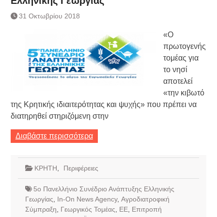
Ελληνικής Γεωργίας
Συνεργασία Αγγλικής
Τράπεζας- ΕΚΤ
31 Οκτωβρίου 2018
Κατάργηση βιβλιαρίων Υγείας
«Ο
Ημερήσιο Δελτίο Τιμών
Συναλλάγματος &
πρωτογενής
Τραπεζογραμματίων 7-3-2019
τομέας για
Ημερήσιο Δελτίο Τιμών
το νησί
Συναλλάγματος &
αποτελεί
Τραπεζογραμματίων 4-3-2019
«την κιβωτό
Κάθοδος αγροτών
της Κρητικής ιδιαιτερότητας και ψυχής» που πρέπει να
διατηρηθεί στηριζόμενη στην
Διαβάστε περισσότερα
ΚΡΗΤΗ
,
Περιφέρειες
5ο Πανελλήνιο Συνέδριο Ανάπτυξης Ελληνικής
Γεωργίας
,
In-On News Agency
,
Αγροδιατροφική
Σύμπραξη
,
Γεωργικός Τομέας
,
ΕΕ
,
Επιτροπή