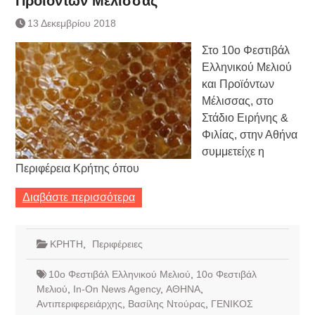
Προϊόντων Μέλισσας
Συνεργασία Αγγλικής
Τράπεζας- ΕΚΤ
13 Δεκεμβρίου 2018
Κατάργηση βιβλιαρίων Υγείας
Στο 10ο Φεστιβάλ
Ημερήσιο Δελτίο Τιμών
Συναλλάγματος &
Ελληνικού Μελιού
Τραπεζογραμματίων 7-3-2019
και Προϊόντων
Ημερήσιο Δελτίο Τιμών
Μέλισσας, στο
Συναλλάγματος &
Στάδιο Ειρήνης &
Τραπεζογραμματίων 4-3-2019
Φιλίας, στην Αθήνα
Κάθοδος αγροτών
συμμετείχε η
Περιφέρεια Κρήτης όπου
Διαβάστε περισσότερα
ΚΡΗΤΗ
,
Περιφέρειες
10ο Φεστιβάλ Ελληνικού Μελιού
,
10ο Φεστιβάλ
Μελιού
,
In-On News Agency
,
ΑΘΗΝΑ
,
Αντιπεριφερειάρχης
,
Βασίλης Ντούρας
,
ΓΕΝΙΚΟΣ