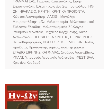
ΓΡΑΜΜΑΤΕΑΣ
,
Γιώργος Καπετανάκης
,
Ειρήνη
Σηφογιαννάκη
,
Ελένη - Χριστίνα Σωτηροπούλου
,
ΗΝ-
ΩΝ
,
ΗΡΑΚΛΕΙΟ
,
ΚΡΗΤΗ
,
ΚΡΗΤΙΚΑ ΠΡΟΪΟΝΤΑ
,
Κώστας Λεονταράκης
,
ΛΑΣΙΘΙ
,
Μανώλης
Μαυρουπλάκης
,
μέλι
,
Μελισσοκομία
,
Μελισσοκομικοί
Σύλλογοι Ελλάδας
,
Μελισσοκομικός Σύλλογος
Ρεθύμνου Μελιττεύς
,
Μιχάλης Καρχιμάκης
,
Νίκος
Αντώνογλου
,
ΠΕΡΙΦΕΡΕΙΑ ΚΡΗΤΗΣ
,
ΠΕΡΙΦΕΡΕΙΕΣ
,
Πευκοθυμαρόμελο
,
ΠΡΑΚΤΟΡΕΙΟ ΕΙΔΗΣΕΩΝ Ην-Ων
,
προϊόντα
,
Πρωτογενής τομέας
,
σούπερ μάρκετ
,
ΣΤΑΔΙΟ ΕΙΡΗΝΗΣ ΚΑΙ ΦΙΛΙΑΣ
,
Σταύρος Αραχωβίτης
,
ΥΠΑΑΤ
,
Υπουργός Αγροτικής Ανάπτυξης
,
ΦΕΣΤΙΒΑΛ
,
Χριστίνα Κουβαρά