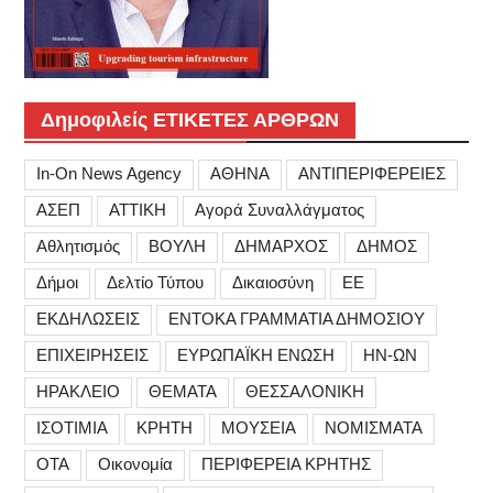
Δημοφιλείς ΕΤΙΚΕΤΕΣ ΑΡΘΡΩΝ
In-On News Agency
ΑΘΗΝΑ
ΑΝΤΙΠΕΡΙΦΕΡΕΙΕΣ
ΑΣΕΠ
ΑΤΤΙΚΗ
Αγορά Συναλλάγματος
Αθλητισμός
ΒΟΥΛΗ
ΔΗΜΑΡΧΟΣ
ΔΗΜΟΣ
Δήμοι
Δελτίο Τύπου
Δικαιοσύνη
ΕΕ
ΕΚΔΗΛΩΣΕΙΣ
ΕΝΤΟΚΑ ΓΡΑΜΜΑΤΙΑ ΔΗΜΟΣΙΟΥ
ΕΠΙΧΕΙΡΗΣΕΙΣ
ΕΥΡΩΠΑΪΚΗ ΕΝΩΣΗ
ΗΝ-ΩΝ
ΗΡΑΚΛΕΙΟ
ΘΕΜΑΤΑ
ΘΕΣΣΑΛΟΝΙΚΗ
ΙΣΟΤΙΜΙΑ
ΚΡΗΤΗ
ΜΟΥΣΕΙΑ
ΝΟΜΙΣΜΑΤΑ
ΟΤΑ
Οικονομία
ΠΕΡΙΦΕΡΕΙΑ ΚΡΗΤΗΣ