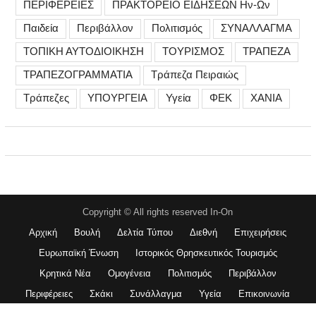
ΠΕΡΙΦΕΡΕΙΕΣ
ΠΡΑΚΤΟΡΕΙΟ ΕΙΔΗΣΕΩΝ Ην-Ων
Παιδεία
Περιβάλλον
Πολιτισμός
ΣΥΝΑΛΛΑΓΜΑ
ΤΟΠΙΚΗ ΑΥΤΟΔΙΟΙΚΗΣΗ
ΤΟΥΡΙΣΜΟΣ
ΤΡΑΠΕΖΑ
ΤΡΑΠΕΖΟΓΡΑΜΜΑΤΙΑ
Τράπεζα Πειραιώς
Τράπεζες
ΥΠΟΥΡΓΕΙΑ
Υγεία
ΦΕΚ
ΧΑΝΙΑ
Copyright © All rights reserved In-On
Αρχική
Βουλή
Δελτία Τύπου
Διεθνή
Επιχειρήσεις
Ευρωπαϊκή Ένωση
Ιστορικός Θρησκευτικός Τουρισμός
Κρητικά Νέα
Ομογένεια
Πολιτισμός
Περιβάλλον
Περιφέρειες
Σκάκι
Συνάλλαγμα
Υγεία
Επικοινωνία