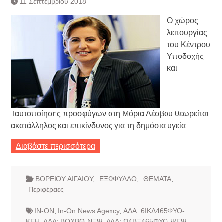
11 Σεπτεμβρίου 2018
Τράπεζας- ΕΚΤ
Κατάργηση βιβλιαρίων Υγείας
Ο χώρος
Ημερήσιο Δελτίο Τιμών
λειτουργίας
Συναλλάγματος &
του Κέντρου
Τραπεζογραμματίων 7-3-2019
Υποδοχής
Ημερήσιο Δελτίο Τιμών
Συναλλάγματος &
και
Τραπεζογραμματίων 4-3-2019
Κάθοδος αγροτών
Δικαιοσύνη
Ταυτοποίησης προσφύγων στη Μόρια Λέσβου θεωρείται
ακατάλληλος και επικίνδυνος για τη δημόσια υγεία
Διαβάστε περισσότερα
ΒΟΡΕΙΟΥ ΑΙΓΑΙΟΥ
,
ΕΞΩΦΥΛΛΟ
,
ΘΕΜΑΤΑ
,
Περιφέρειες
IN-ON
,
In-On News Agency
,
ΑΔΑ: 6ΙΚΔ465ΦΥΟ-
ΚΕΗ
,
ΑΔΑ: ΒΟΧΒΘ-ΝΞΨ
,
ΑΔΑ: Ω4ΒΞ465ΦΥΟ-ΨΕΨ
,