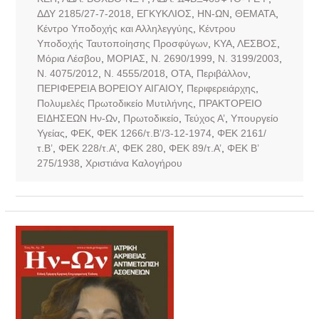
ΔΔΥ 2185/27-7-2018
,
ΕΓΚΥΚΛΙΟΣ
,
ΗΝ-ΩΝ
,
ΘΕΜΑΤΑ
,
Κέντρο Υποδοχής και Αλληλεγγύης
,
Κέντρου
Υποδοχής Ταυτοποίησης Προσφύγων
,
ΚΥΑ
,
ΛΕΣΒΟΣ
,
Μόρια Λέσβου
,
ΜΟΡΙΑΣ
,
Ν. 2690/1999
,
Ν. 3199/2003
,
Ν. 4075/2012
,
Ν. 4555/2018
,
ΟΤΑ
,
Περιβάλλον
,
ΠΕΡΙΦΕΡΕΙΑ ΒΟΡΕΙΟΥ ΑΙΓΑΙΟΥ
,
Περιφερειάρχης
,
Πολυμελές Πρωτοδικείο Μυτιλήνης
,
ΠΡΑΚΤΟΡΕΙΟ
ΕΙΔΗΣΕΩΝ Ην-Ων
,
Πρωτοδικείο
,
Τεύχος Α’
,
Υπουργείο
Υγείας
,
ΦΕΚ
,
ΦΕΚ 1266/τ.Β’/3-12-1974
,
ΦΕΚ 2161/
τ.Β’
,
ΦΕΚ 228/τ.Α’
,
ΦΕΚ 280
,
ΦΕΚ 89/τ.Α’
,
ΦΕΚ Β’
275/1938
,
Χριστιάνα Καλογήρου