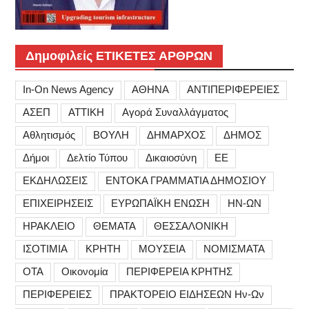
Δημοφιλείς ΕΤΙΚΕΤΕΣ ΑΡΘΡΩΝ
In-On News Agency
ΑΘΗΝΑ
ΑΝΤΙΠΕΡΙΦΕΡΕΙΕΣ
ΑΣΕΠ
ΑΤΤΙΚΗ
Αγορά Συναλλάγματος
Αθλητισμός
ΒΟΥΛΗ
ΔΗΜΑΡΧΟΣ
ΔΗΜΟΣ
Δήμοι
Δελτίο Τύπου
Δικαιοσύνη
ΕΕ
ΕΚΔΗΛΩΣΕΙΣ
ΕΝΤΟΚΑ ΓΡΑΜΜΑΤΙΑ ΔΗΜΟΣΙΟΥ
ΕΠΙΧΕΙΡΗΣΕΙΣ
ΕΥΡΩΠΑΪΚΗ ΕΝΩΣΗ
ΗΝ-ΩΝ
ΗΡΑΚΛΕΙΟ
ΘΕΜΑΤΑ
ΘΕΣΣΑΛΟΝΙΚΗ
ΙΣΟΤΙΜΙΑ
ΚΡΗΤΗ
ΜΟΥΣΕΙΑ
ΝΟΜΙΣΜΑΤΑ
ΟΤΑ
Οικονομία
ΠΕΡΙΦΕΡΕΙΑ ΚΡΗΤΗΣ
ΠΕΡΙΦΕΡΕΙΕΣ
ΠΡΑΚΤΟΡΕΙΟ ΕΙΔΗΣΕΩΝ Ην-Ων