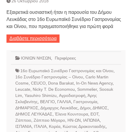
26 Οκτωβρίου 2018
Τράπεζας- ΕΚΤ
Κατάργηση βιβλιαρίων Υγείας
Εξαιρετικά ουσιαστική ήταν η παρουσία του Δήμου
Ημερήσιο Δελτίο Τιμών
Λευκάδας στο 16ο Ευρωπαϊκό Συνέδριο Γαστρονομίας
Συναλλάγματος &
και Οίνου, που πραγματοποιήθηκε για πρώτη φορά
Τραπεζογραμματίων 7-3-2019
Ημερήσιο Δελτίο Τιμών
Διαβάστε περισσότερα
Συναλλάγματος &
Τραπεζογραμματίων 4-3-2019
Κάθοδος αγροτών
ΙΟΝΙΩΝ ΝΗΣΩΝ
,
Περιφέρειες
16ο Ευρωπαϊκό Συνέδριο Γαστρονομίας και Οίνου
,
16ο Συνέδριο Γαστρονομίας – Οίνου
,
Carlo Martin
Cosme
,
CEUCO
,
Dona Barakat
,
In-On News Agency
,
Leucate
,
Nicky T. De Economou
,
Sommelier
,
Soosuk
Lim
,
Yasuhiro Shimizu
,
Αγροδιατροφή
,
Άρης
Σκλαβενίτης
,
ΒΕΛΓΙΟ
,
ΓΑΛΛΙΑ
,
Γαστρονομία
,
ΔΗΜΑΡΧΟΣ
,
Δήμαρχος Λευκάδας
,
Δήμοι
,
ΔΗΜΟΣ
,
ΔΗΜΟΣ ΛΕΥΚΑΔΑΣ
,
Έλενα Κουντουρα
,
ΕΟΤ
,
Ζάππειο
,
Ζάππειο Μέγαρο
,
ΗΝ-ΩΝ
,
ΙΑΠΩΝΙΑ
,
ΙΣΠΑΝΙΑ
,
ΙΤΑΛΙΑ
,
Κορέα
,
Κώστας Δρακονταειδής
,