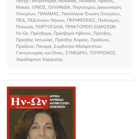
Λέσχη Γαστρονομίας Λευκάδας
,
Λευκάδα
,
Λίβανος
,
Μακάο
,
ΟΙΝΟΣ
,
ΟΛΛΑΝΔΙΑ
,
Παγκόσμιος Διαγωνισμός
Οινοχόων
,
ΠΑΝΑΜΑΣ
,
Πανελλήνια Ένωση Οινοχόων
,
ΠΕΔ
,
ΠΕΔ Ιονίων Νήσων
,
ΠΕΡΙΦΕΡΕΙΕΣ
,
Πολιτισμός
,
Πολωνία
,
ΠΟΡΤΟΓΑΛΙΑ
,
ΠΡΑΚΤΟΡΕΙΟ ΕΙΔΗΣΕΩΝ
Ην-Ων
,
Πρέσβειρα
,
Πρέσβειρα Λιβάνου
,
Πρέσβης
,
Πρέσβης Ιαπωνίας
,
Πρέσβης Κορέας
,
Πρόξενος
,
Πρόξενος Παναμά
,
Συμβούλιο Αδελφοτήτων
Γαστρονομίας και Οίνου
,
ΣΥΝΕΔΡΙΟ
,
ΤΟΥΡΙΣΜΟΣ
,
Χαράλαμπος Καρίμαλης