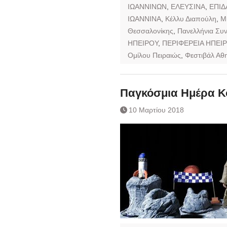
ΙΩΑΝΝΙΝΩΝ
,
ΕΛΕΥΣΙΝΑ
,
ΕΠΙΔ
ΙΩΑΝΝΙΝΑ
,
Κέλλυ Διαπούλη
,
Μ
Θεσσαλονίκης
,
Πανελλήνια Συν
ΗΠΕΙΡΟΥ
,
ΠΕΡΙΦΕΡΕΙΑ ΗΠΕΙ
Ομίλου Πειραιώς
,
Φεστιβάλ Αθ
Παγκόσμια Ημέρα Κ
10 Μαρτίου 2018