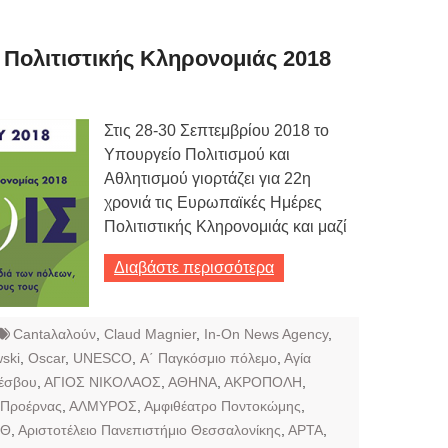
Τιμών
ων 7-3-2019
Πολιτιστικής Κληρονομιάς 2018
Τιμών
ων 4-3-2019
Στις 28-30 Σεπτεμβρίου 2018 το
ν
Υπουργείο Πολιτισμού και
Αθλητισμού γιορτάζει για 22η
χρονιά τις Ευρωπαϊκές Ημέρες
Πολιτιστικής Κληρονομιάς και μαζί
Διαβάστε περισσότερα
Cantaλαλούν
,
Claud Magnier
,
In-On News Agency
,
ski
,
Oscar
,
UNESCO
,
Α΄ Παγκόσμιο πόλεμο
,
Αγία
Λέσβου
,
ΑΓΙΟΣ ΝΙΚΟΛΑΟΣ
,
ΑΘΗΝΑ
,
ΑΚΡΟΠΟΛΗ
,
 Προέρνας
,
ΑΛΜΥΡΟΣ
,
Αμφιθέατρο Ποντοκώμης
,
ΠΘ
,
Αριστοτέλειο Πανεπιστήμιο Θεσσαλονίκης
,
ΑΡΤΑ
,