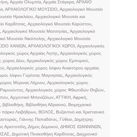
σήνη
,
Αρχαία Ολυμπία
,
Αρχαία Στάγειρα
,
ΑΡΧΑΙΟ
ία
,
ΑΡΧΑΙΟΛΟΓΙΚΟ ΜΟΥΣΕΙΟ
,
Αρχαιολογικό Μουσείο
ουσείο Ηρακλείου
,
Αρχαιολογικό Μουσείο και
ίο Καρδίτσας
,
Αρχαιολογικό Μουσείο Καρύστου
,
,
Αρχαιολογικό Μουσείο Μεσσηνίας
,
Αρχαιολογικό
ικό Μουσείο Νικόπολης
,
Αρχαιολογικό Μουσείο
ΕΙΟ ΧΑΝΙΩΝ
,
ΑΡΧΑΙΟΛΟΓΙΚΟΙ ΧΩΡΟΙ
,
Αρχαιολογικός
ολογικός χώρος Αρχαίας Λητής
,
Αρχαιολογικός χώρος
ς χώρος Δίου
,
Αρχαιολογικός χώρος Εμποριού
,
ού
,
Αρχαιολογικός χώρος λόφου Ανακτόρου αρχαίας
ώρος λόφου Γορίτσας Μαγνησίας
,
Αρχαιολογικός
 χώρος Μύρινας Λήμνου
,
Αρχαιολογικός χώρος
 Ραμνούντος
,
Αρχαιολογικός χώρος Φθιωτιδών Θηβών
,
ππου
,
Αρχοντικό Μπενιζέλων
,
ΑΤΤΙΚΗ
,
Αφρική
,
,
βιβλιοθήκη
,
Βιβλιοθήκη Αδριανού
,
Βιομηχανικό
ό πάρκο Λειβήθρων
,
ΒΟΛΟΣ
,
Βυζαντινό και Χριστιανικό
αστοριάς
,
Γιάννης Παπαδάτος
,
Γύθειο
,
Δημήτρης
ς Αριστοτέλη
,
Δήμος Δομοκού
,
ΔΗΜΟΣ ΙΩΑΝΝΙΝΩΝ
,
ΙΣΑΣ
,
Δημοτική Πινακοθήκη Καρδίτσας
,
Διαχρονικό