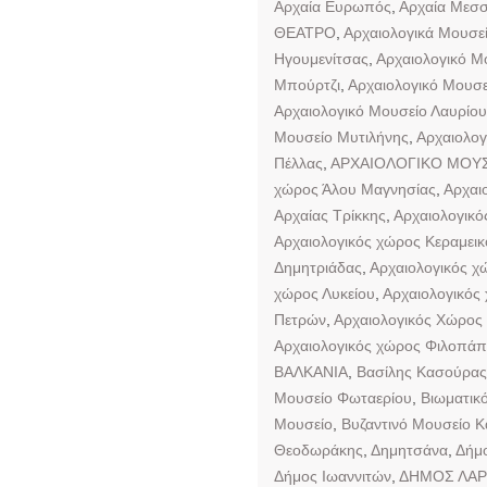
Αρχαία Ευρωπός
,
Αρχαία Μεσ
ΘΕΑΤΡΟ
,
Αρχαιολογικά Μουσε
Ηγουμενίτσας
,
Αρχαιολογικό Μ
Μπούρτζι
,
Αρχαιολογικό Μουσε
Αρχαιολογικό Μουσείο Λαυρίου
Μουσείο Μυτιλήνης
,
Αρχαιολογ
Πέλλας
,
ΑΡΧΑΙΟΛΟΓΙΚΟ ΜΟΥΣ
χώρος Άλου Μαγνησίας
,
Αρχαι
Αρχαίας Τρίκκης
,
Αρχαιολογικό
Αρχαιολογικός χώρος Κεραμεικ
Δημητριάδας
,
Αρχαιολογικός χ
χώρος Λυκείου
,
Αρχαιολογικός
Πετρών
,
Αρχαιολογικός Χώρος
Αρχαιολογικός χώρος Φιλοπά
ΒΑΛΚΑΝΙΑ
,
Βασίλης Κασούρας
Μουσείο Φωταερίου
,
Βιωματικ
Μουσείο
,
Βυζαντινό Μουσείο Κ
Θεοδωράκης
,
Δημητσάνα
,
Δήμο
Δήμος Ιωαννιτών
,
ΔΗΜΟΣ ΛΑΡ