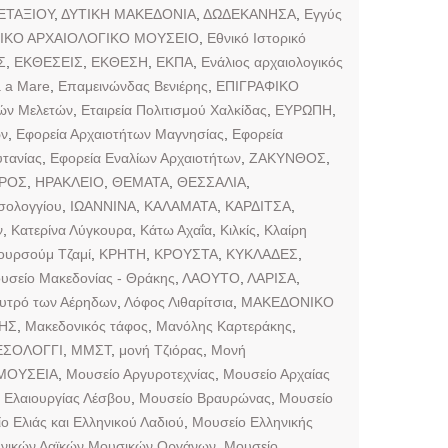
ΕΤΑΞΙΟΥ
,
ΔΥΤΙΚΗ ΜΑΚΕΔΟΝΙΑ
,
ΔΩΔΕΚΑΝΗΣΑ
,
Εγγύς
ΙΚΟ ΑΡΧΑΙΟΛΟΓΙΚΟ ΜΟΥΣΕΙΟ
,
Εθνικό Ιστορικό
Σ
,
ΕΚΘΕΣΕΙΣ
,
ΕΚΘΕΣΗ
,
ΕΚΠΑ
,
Ενάλιος αρχαιολογικός
a a Mare
,
Επαμεινώνδας Βενιέρης
,
ΕΠΙΓΡΑΦΙΚΟ
κών Μελετών
,
Εταιρεία Πολιτισμού Χαλκίδας
,
ΕΥΡΩΠΗ
,
ων
,
Εφορεία Αρχαιοτήτων Μαγνησίας
,
Εφορεία
τανίας
,
Εφορεία Εναλίων Αρχαιοτήτων
,
ΖΑΚΥΝΘΟΣ
,
ΙΡΟΣ
,
ΗΡΑΚΛΕΙΟ
,
ΘΕΜΑΤΑ
,
ΘΕΣΣΑΛΙΑ
,
σολογγίου
,
ΙΩΑΝΝΙΝΑ
,
ΚΑΛΑΜΑΤΑ
,
ΚΑΡΔΙΤΣΑ
,
ν
,
Κατερίνα Λύγκουρα
,
Κάτω Αχαΐα
,
Κιλκίς
,
Κλαίρη
ουρσούμ Τζαμί
,
ΚΡΗΤΗ
,
ΚΡΟΥΣΤΑ
,
ΚΥΚΛΑΔΕΣ
,
υσείο Μακεδονίας - Θράκης
,
ΛΑΟΥΤΟ
,
ΛΑΡΙΣΑ
,
υτρό των Αέρηδων
,
Λόφος Λιθαρίτσια
,
ΜΑΚΕΔΟΝΙΚΟ
ΗΣ
,
Μακεδονικός τάφος
,
Μανόλης Καρτεράκης
,
ΣΟΛΟΓΓΙ
,
ΜΜΣΤ
,
μονή Τζιόρας
,
Μονή
ΜΟΥΣΕΙΑ
,
Μουσείο Αργυροτεχνίας
,
Μουσείο Αρχαίας
 Ελαιουργίας Λέσβου
,
Μουσείο Βραυρώνας
,
Μουσείο
ο Ελιάς και Ελληνικού Λαδιού
,
Μουσείο Ελληνικής
ηνικών Λαϊκών Μουσικών Οργάνων
,
Μουσείο