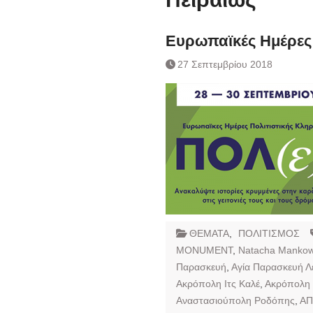
Ημερήσιο Δελτίο 
Συναλλάγματος &
Τραπεζογραμματί
Ευρωπαϊκές Ημέρες 
Ημερήσιο Δελτίο 
27 Σεπτεμβρίου 2018
Συναλλάγματος &
Τραπεζογραμματί
Κάθοδος αγροτώ
Δικαιοσύνη
ΘΕΜΑΤΑ
,
ΠΟΛΙΤΙΣΜΟΣ
MONUMENT
,
Natacha Mankow
Παρασκευή
,
Αγία Παρασκευή 
Ακρόπολη Ιτς Καλέ
,
Ακρόπολη
Αναστασιούπολη Ροδόπης
,
Α