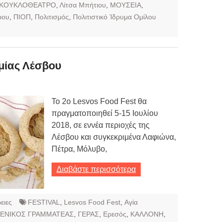
ΚΟΥΚΛΟΘΕΑΤΡΟ
,
Λίτσα Μπήτιου
,
ΜΟΥΣΕΙΑ
,
ρου
,
ΠΙΟΠ
,
Πολιτισμός
,
Πολιτιστικό Ίδρυμα Ομίλου
μίας Λέσβου
Το 2ο Lesvos Food Fest θα
πραγματοποιηθεί 5-15 Ιουλίου
2018, σε εννέα περιοχές της
Λέσβου και συγκεκριμένα Λαφιώνα,
Πέτρα, Μόλυβο,
Διαβάστε περισσότερα
ειες
FESTIVAL
,
Lesvos Food Fest
,
Αγία
ΓΕΝΙΚΟΣ ΓΡΑΜΜΑΤΕΑΣ
,
ΓΕΡΑΣ
,
Ερεσός
,
ΚΑΛΛΟΝΗ
,