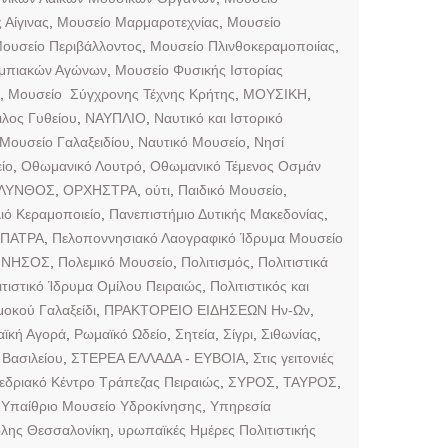
Αίγινας
,
Μουσείο Μαρμαροτεχνίας
,
Μουσείο
ουσείο Περιβάλλοντος
,
Μουσείο Πλινθοκεραμοποιίας
,
υμπιακών Αγώνων
,
Μουσείο Φυσικής Ιστορίας
,
Μουσείο Σύγχρονης Τέχνης Κρήτης
,
ΜΟΥΣΙΚΗ
,
λος Γυθείου
,
ΝΑΥΠΛΙΟ
,
Ναυτικό και Ιστορικό
 Μουσείο Γαλαξειδίου
,
Ναυτικό Μουσείο
,
Νησί
ίο
,
Οθωμανικό Λουτρό
,
Οθωμανικό Τέμενος Οσμάν
ΛΥΝΘΟΣ
,
ΟΡΧΗΣΤΡΑ
,
ούτι
,
Παιδικό Μουσείο
,
ιό Κεραμοποιείο
,
Πανεπιστήμιο Δυτικής Μακεδονίας
,
ΠΑΤΡΑ
,
Πελοποννησιακό Λαογραφικό Ίδρυμα Μουσείο
ΝΝΗΣΟΣ
,
Πολεμικό Μουσείο
,
Πολιτισμός
,
Πολιτιστικά
ιτιστικό Ίδρυμα Ομίλου Πειραιώς
,
Πολιτιστικός και
οκού Γαλαξείδι
,
ΠΡΑΚΤΟΡΕΙΟ ΕΙΔΗΣΕΩΝ Ην-Ων
,
ϊκή Αγορά
,
Ρωμαϊκό Ωδείο
,
Σητεία
,
Σίγρι
,
Σιθωνίας
,
Βασιλείου
,
ΣΤΕΡΕΑ ΕΛΛΑΔΑ - ΕΥΒΟΙΑ
,
Στις γειτονιές
εδριακό Κέντρο Τράπεζας Πειραιώς
,
ΣΥΡΟΣ
,
ΤΑΥΡΟΣ
,
,
Υπαίθριο Μουσείο Υδροκίνησης
,
Υπηρεσία
λης Θεσσαλονίκη
,
υρωπαϊκές Ημέρες Πολιτιστικής