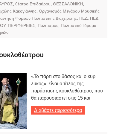
ΑΥΡΟΣ
,
θέατρο Επιδαύρου
,
ΘΕΣΣΑΛΟΝΙΚΗ
,
ιχάλης Κακογιάννης
,
Οργανισμός Μεγάρου Μουσικής
άντηση Φορέων Πολιτιστικής Διαχείρισης
,
ΠΕΔ
,
ΠΕΔ
ΡΟΥ
,
ΠΕΡΙΦΕΡΕΙΕΣ
,
Πολιτισμός
,
Πολιτιστικό Ίδρυμα
ηνών
ουκλοθέατρου
«Το πάρτι στο δάσος και ο κυρ
λύκος», είναι ο τίτλος της
παράστασης κουκλοθέατρου, που
θα παρουσιαστεί στις 15 και
Διαβάστε περισσότερα