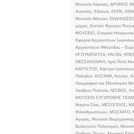
Μουσείο Λάρισας
,
ΔΡΟΜΟΣ Μ
Ανατολή
,
Έδεσσα
,
ΕΗΠΚ
,
ΕΘΝ
Μουσείο Αθηνών
,
ΕΚΔΗΛΩΣΕΙ
χώρος
,
Ενετικό Φρούριο Rocc
ΜΟΥΣΕΙΟ
,
Εταιρεία Ηπειρωτι
Εφορεία Αρχαιοτήτων Ιωαννίν
Αρχαιοτήτων Φθιώτιδας – Ευρυ
ΗΓΟΥΜΕΝΙΤΣΑ
,
ΗΝ-ΩΝ
,
ΗΠΕ
ΘΕΣΣΑΛΟΝΙΚΗ
,
Ιερή Πόλη Με
ΚΑΡΥΣΤΟΣ
,
Κάστρο Ιωαννίνω
Παλυβού
,
ΚΟΖΑΝΗ
,
Κούλες
,
Κ
Λαογραφικό και Εθνολογικό Μο
Λεσβίων Πολιτεία
,
ΛΕΣΒΟΣ
,
Λο
ΜΟΥΣΕΙΟ ΣΥΓΧΡΟΝΗΣ ΤΕΧΝ
Μαρίνα Ζέας
,
ΜΕΣΟΓΕΙΟΣ
,
ΜΕ
Φιλανθρωπηνών
,
ΜΟΣΧΑΤΟ
,
Αγοράς
,
Μουσείο Βιομηχανικής
Βυζαντινού Πολιτισμού
,
Μουσεί
Παιδικής Τέχνης
,
Μουσείο Ελλ