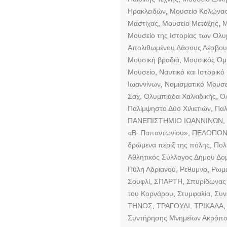
Ηρακλειδών
,
Μουσείο Κολώνας 
Μαστίχας
,
Μουσείο Μετάξης
,
Μ
Μουσείο της Ιστορίας των Ολ
Απολιθωμένου Δάσους Λέσβου
Μουσική βραδιά
,
Μουσικός Όμι
Μουσείο
,
Ναυτικό και Ιστορικό
Ιωαννίνων
,
Νομισματικό Μουσε
Σαχ
,
Ολυμπιάδα Χαλκιδικής
,
Ο
Παλίμψηστο Δύο Χιλιετιών
,
Παλ
ΠΑΝΕΠΙΣΤΗΜΙΟ ΙΩΑΝΝΙΝΩΝ
,
«Β. Παπαντωνίου»
,
ΠΕΛΟΠΟ
δρώμενα πέριξ της πόλης
,
Πολ
Αθλητικός Σύλλογος Δήμου Δομ
Πύλη Αδριανού
,
Ρεθυμνο
,
Ρωμα
Σουφλί
,
ΣΠΑΡΤΗ
,
Σπυρίδωνας 
του Κορνάρου
,
Στυμφαλία
,
Συν
ΤΗΝΟΣ
,
ΤΡΑΓΟΥΔΙ
,
ΤΡΙΚΑΛΑ
Συντήρησης Μνημείων Ακρόπο