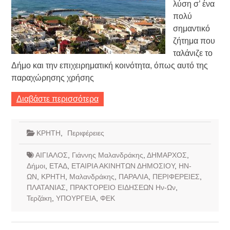
λύση σ’ ένα
πολύ
σημαντικό
ζήτημα που
ταλάνιζε το
Δήμο και την επιχειρηματική κοινότητα, όπως αυτό της
παραχώρησης χρήσης
Διαβάστε περισσότερα
ΚΡΗΤΗ
,
Περιφέρειες
ΑΙΓΙΑΛΟΣ
,
Γιάννης Μαλανδράκης
,
ΔΗΜΑΡΧΟΣ
,
Δήμοι
,
ΕΤΑΔ
,
ΕΤΑΙΡΙΑ ΑΚΙΝΗΤΩΝ ΔΗΜΟΣΙΟΥ
,
ΗΝ-
ΩΝ
,
ΚΡΗΤΗ
,
Μαλανδράκης
,
ΠΑΡΑΛΙΑ
,
ΠΕΡΙΦΕΡΕΙΕΣ
,
ΠΛΑΤΑΝΙΑΣ
,
ΠΡΑΚΤΟΡΕΙΟ ΕΙΔΗΣΕΩΝ Ην-Ων
,
Τερζάκη
,
ΥΠΟΥΡΓΕΙΑ
,
ΦΕΚ