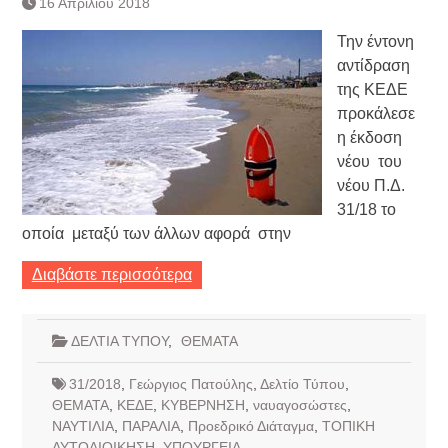
16 Απριλίου 2018
Τράπεζας- ΕΚΤ
Κατάργηση βιβλιαρίων Υγείας
Την έντονη
Ημερήσιο Δελτίο Τιμών
αντίδραση
Συναλλάγματος &
της ΚΕΔΕ
Τραπεζογραμματίων 7-3-2019
προκάλεσε
Ημερήσιο Δελτίο Τιμών
Συναλλάγματος &
η έκδοση
Τραπεζογραμματίων 4-3-2019
νέου του
Κάθοδος αγροτών
νέου Π.Δ.
Δικαιοσύνη
31/18 το
οποία μεταξύ των άλλων αφορά στην
Διαβάστε περισσότερα
ΔΕΛΤΙΑ ΤΥΠΟΥ
,
ΘΕΜΑΤΑ
31/2018
,
Γεώργιος Πατούλης
,
Δελτίο Τύπου
,
ΘΕΜΑΤΑ
,
ΚΕΔΕ
,
ΚΥΒΕΡΝΗΣΗ
,
ναυαγοσώστες
,
ΝΑΥΤΙΛΙΑ
,
ΠΑΡΑΛΙΑ
,
Προεδρικό Διάταγμα
,
ΤΟΠΙΚΗ
ΑΥΤΟΔΙΟΙΚΗΣΗ
,
ΥΠΟΥΡΓΕΙΑ