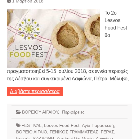
1 Μαρτίου 2018
Τράπεζας- ΕΚΤ
Κατάργηση βιβλιαρίων Υγείας
Το 2ο
Ημερήσιο Δελτίο Τιμών
Lesvos
Συναλλάγματος &
Food Fest
Τραπεζογραμματίων 7-3-2019
θα
Ημερήσιο Δελτίο Τιμών
Συναλλάγματος &
Τραπεζογραμματίων 4-3-2019
Κάθοδος αγροτών
Δικαιοσύνη
πραγματοποιηθεί 5-15 Ιουλίου 2018, σε εννέα περιοχές
της Λέσβου και συγκεκριμένα Λαφιώνα, Πέτρα, Μόλυβο,
Διαβάστε περισσότερα
ΒΟΡΕΙΟΥ ΑΙΓΑΙΟΥ
,
Περιφέρειες
FESTIVAL
,
Lesvos Food Fest
,
Αγία Παρασκευή
,
ΒΟΡΕΙΟ ΑΙΓΑΙΟ
,
ΓΕΝΙΚΟΣ ΓΡΑΜΜΑΤΕΑΣ
,
ΓΕΡΑΣ
,
Ερεσός
,
ΚΑΛΛΟΝΗ
,
Καπλανέλλη Μαρία
,
Λαφιώνα
,