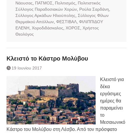
Νάουσας
,
ΠΑΤΜΟΣ
,
Πολιτισμός
,
Πολιτιστικός
Σύλλογος Παραδοσιακών Χορών
,
Ρούλα Σαρδάνη
,
Σύλλογος Αρκάδων Ηλιούπολης
,
Σύλλογος Φίλων
Θερμαϊκού Απόλλων
,
ΦΕΣΤΙΒΑΛ
,
ΦΙΛΙΠΠΙΔΟΥ
ΕΛΕΝΗ
,
Χοροδιδάσκαλος
,
ΧΟΡΟΣ
,
Χρήστος
Θεολόγος
Κλειστό το Κάστρο Μολύβου
19 Ιουνίου 2017
Κλειστό για
δέκα
εργάσιμες
ημέρες θα
παραμείνει
το
Μεσαιωνικό
Κάστρο του Μολύβου στη Λέσβο. Από τον πρόσφατο