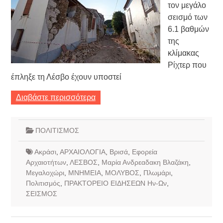
τον μεγάλο
σεισμό των
6.1 βαθμών
της
κλίμακας
Ρίχτερ που
έπληξε τη Λέσβο έχουν υποστεί
Διαβάστε περισσότερα
ΠΟΛΙΤΙΣΜΟΣ
Ακράσι
,
ΑΡΧΑΙΟΛΟΓΙΑ
,
Βρισά
,
Εφορεία
Αρχαιοτήτων
,
ΛΕΣΒΟΣ
,
Μαρία Ανδρεαδακη Βλαζάκη
,
Μεγαλοχώρι
,
ΜΝΗΜΕΙΑ
,
ΜΟΛΥΒΟΣ
,
Πλωμάρι
,
Πολιτισμός
,
ΠΡΑΚΤΟΡΕΙΟ ΕΙΔΗΣΕΩΝ Ην-Ων
,
ΣΕΙΣΜΟΣ