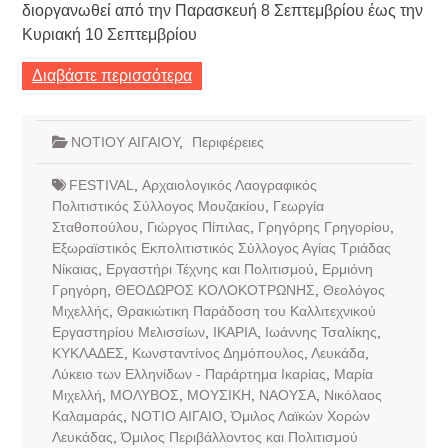
διοργανωθεί από την Παρασκευή 8 Σεπτεμβρίου έως την
Κυριακή 10 Σεπτεμβρίου
Διαβάστε περισσότερα
ΝΟΤΙΟΥ ΑΙΓΑΙΟΥ
,
Περιφέρειες
FESTIVAL
,
Αρχαιολογικός Λαογραφικός
Πολιτιστικός Σύλλογος Μουζακίου
,
Γεωργία
Σταθοπούλου
,
Γιώργος Πίπιλας
,
Γρηγόρης Γρηγορίου
,
Εξωραϊστικός Εκπολιτιστικός Σύλλογος Αγίας Τριάδας
Νίκαιας
,
Εργαστήρι Τέχνης και Πολιτισμού
,
Ερμιόνη
Γρηγόρη
,
ΘΕΟΔΩΡΟΣ ΚΟΛΟΚΟΤΡΩΝΗΣ
,
Θεολόγος
Μιχελλής
,
Θρακιώτικη Παράδοση του Καλλιτεχνικού
Εργαστηρίου Μελισσίων
,
ΙΚΑΡΙΑ
,
Ιωάννης Τσαλίκης
,
ΚΥΚΛΑΔΕΣ
,
Κωνσταντίνος Δημόπουλος
,
Λευκάδα
,
Λύκειο των Ελληνίδων - Παράρτημα Ικαρίας
,
Μαρία
Μιχελλή
,
ΜΟΛΥΒΟΣ
,
ΜΟΥΣΙΚΗ
,
ΝΑΟΥΣΑ
,
Νικόλαος
Καλαμαράς
,
ΝΟΤΙΟ ΑΙΓΑΙΟ
,
Όμιλος Λαϊκών Χορών
Λευκάδας
,
Όμιλος Περιβάλλοντος και Πολιτισμού