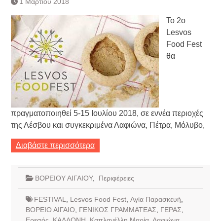
1 Μαρτίου 2018
Τράπεζας- ΕΚΤ
Κατάργηση βιβλιαρίων Υγείας
Το 2ο
Ημερήσιο Δελτίο Τιμών
Lesvos
Συναλλάγματος &
Food Fest
Τραπεζογραμματίων 7-3-2019
θα
Ημερήσιο Δελτίο Τιμών
Συναλλάγματος &
Τραπεζογραμματίων 4-3-2019
Κάθοδος αγροτών
πραγματοποιηθεί 5-15 Ιουλίου 2018, σε εννέα περιοχές
της Λέσβου και συγκεκριμένα Λαφιώνα, Πέτρα, Μόλυβο,
Διαβάστε περισσότερα
ΒΟΡΕΙΟΥ ΑΙΓΑΙΟΥ
,
Περιφέρειες
FESTIVAL
,
Lesvos Food Fest
,
Αγία Παρασκευή
,
ΒΟΡΕΙΟ ΑΙΓΑΙΟ
,
ΓΕΝΙΚΟΣ ΓΡΑΜΜΑΤΕΑΣ
,
ΓΕΡΑΣ
,
Ερεσός
,
ΚΑΛΛΟΝΗ
,
Καπλανέλλη Μαρία
,
Λαφιώνα
,