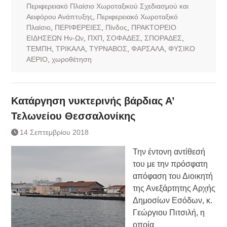
Περιφερειακό Πλαίσιο Χωροταξικού Σχεδιασμού και
Αειφόρου Ανάπτυξης
,
Περιφερειακό Χωροταξικό
Πλαίσιο
,
ΠΕΡΙΦΕΡΕΙΕΣ
,
Πίνδος
,
ΠΡΑΚΤΟΡΕΙΟ
ΕΙΔΗΣΕΩΝ Ην-Ων
,
ΠΧΠ
,
ΣΟΦΑΔΕΣ
,
ΣΠΟΡΑΔΕΣ
,
ΤΕΜΠΗ
,
ΤΡΙΚΑΛΑ
,
ΤΥΡΝΑΒΟΣ
,
ΦΑΡΣΑΛΑ
,
ΦΥΣΙΚΟ
ΑΕΡΙΟ
,
χωροθέτηση
Κατάργηση νυκτερινής βάρδιας Α’
Τελωνείου Θεσσαλονίκης
14 Σεπτεμβρίου 2018
Την έντονη αντίθεσή
του με την πρόσφατη
απόφαση του Διοικητή
της Ανεξάρτητης Αρχής
Δημοσίων Εσόδων, κ.
Γεώργιου Πιτσιλή, η
οποία