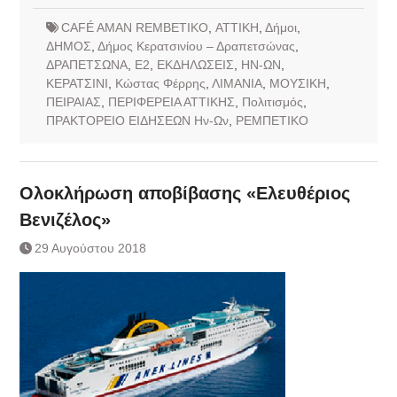
CAFÉ AMAN REMBETIKO
,
ΑΤΤΙΚΗ
,
Δήμοι
,
ΔΗΜΟΣ
,
Δήμος Κερατσινίου – Δραπετσώνας
,
ΔΡΑΠΕΤΣΩΝΑ
,
Ε2
,
ΕΚΔΗΛΩΣΕΙΣ
,
ΗΝ-ΩΝ
,
ΚΕΡΑΤΣΙΝΙ
,
Κώστας Φέρρης
,
ΛΙΜΑΝΙΑ
,
ΜΟΥΣΙΚΗ
,
ΠΕΙΡΑΙΑΣ
,
ΠΕΡΙΦΕΡΕΙΑ ΑΤΤΙΚΗΣ
,
Πολιτισμός
,
ΠΡΑΚΤΟΡΕΙΟ ΕΙΔΗΣΕΩΝ Ην-Ων
,
ΡΕΜΠΕΤΙΚΟ
Ολοκλήρωση αποβίβασης «Ελευθέριος
Βενιζέλος»
29 Αυγούστου 2018