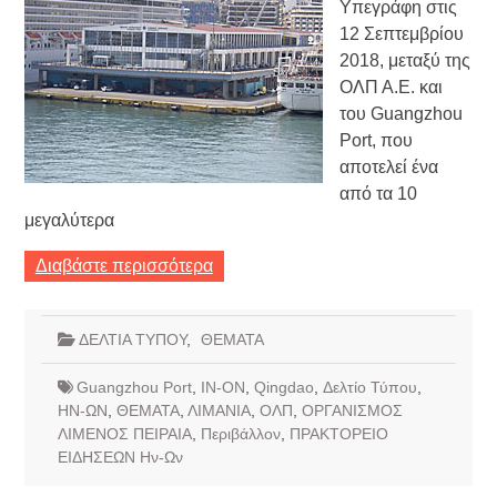
Υπεγράφη στις
12 Σεπτεμβρίου
2018, μεταξύ της
ΟΛΠ Α.Ε. και
του Guangzhou
Port, που
αποτελεί ένα
από τα 10
μεγαλύτερα
Διαβάστε περισσότερα
ΔΕΛΤΙΑ ΤΥΠΟΥ
,
ΘΕΜΑΤΑ
Guangzhou Port
,
IN-ON
,
Qingdao
,
Δελτίο Τύπου
,
ΗΝ-ΩΝ
,
ΘΕΜΑΤΑ
,
ΛΙΜΑΝΙΑ
,
ΟΛΠ
,
ΟΡΓΑΝΙΣΜΟΣ
ΛΙΜΕΝΟΣ ΠΕΙΡΑΙΑ
,
Περιβάλλον
,
ΠΡΑΚΤΟΡΕΙΟ
ΕΙΔΗΣΕΩΝ Ην-Ων