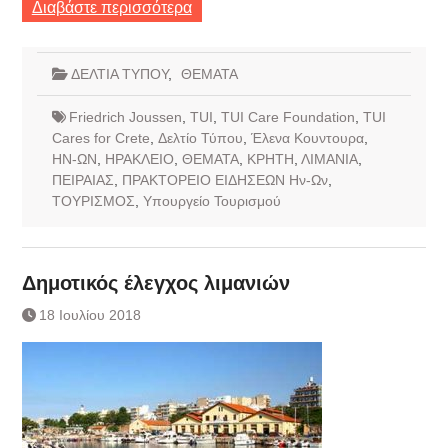
Διαβάστε περισσότερα
ΔΕΛΤΙΑ ΤΥΠΟΥ
,
ΘΕΜΑΤΑ
Friedrich Joussen
,
TUI
,
TUI Care Foundation
,
TUI
Cares for Crete
,
Δελτίο Τύπου
,
Έλενα Κουντουρα
,
ΗΝ-ΩΝ
,
ΗΡΑΚΛΕΙΟ
,
ΘΕΜΑΤΑ
,
ΚΡΗΤΗ
,
ΛΙΜΑΝΙΑ
,
ΠΕΙΡΑΙΑΣ
,
ΠΡΑΚΤΟΡΕΙΟ ΕΙΔΗΣΕΩΝ Ην-Ων
,
ΤΟΥΡΙΣΜΟΣ
,
Υπουργείο Τουρισμού
Δημοτικός έλεγχος λιμανιών
18 Ιουλίου 2018