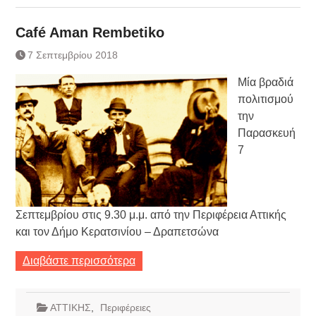
Café Aman Rembetiko
7 Σεπτεμβρίου 2018
Μία βραδιά
πολιτισμού
την
Παρασκευή
7
Σεπτεμβρίου στις 9.30 μ.μ. από την Περιφέρεια Αττικής
και τον Δήμο Κερατσινίου – Δραπετσώνα
Διαβάστε περισσότερα
ΑΤΤΙΚΗΣ
,
Περιφέρειες