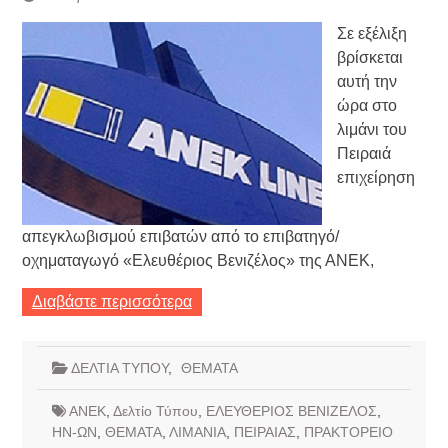
Σε εξέλιξη
βρίσκεται
αυτή την
ώρα στο
λιμάνι του
Πειραιά
επιχείρηση
απεγκλωβισμού επιβατών από το επιβατηγό/
οχηματαγωγό «Ελευθέριος Βενιζέλος» της ΑΝΕΚ,
Διαβάστε περισσότερα
ΔΕΛΤΙΑ ΤΥΠΟΥ
,
ΘΕΜΑΤΑ
ΑΝΕΚ
,
Δελτίο Τύπου
,
ΕΛΕΥΘΕΡΙΟΣ ΒΕΝΙΖΕΛΟΣ
,
ΗΝ-ΩΝ
,
ΘΕΜΑΤΑ
,
ΛΙΜΑΝΙΑ
,
ΠΕΙΡΑΙΑΣ
,
ΠΡΑΚΤΟΡΕΙΟ