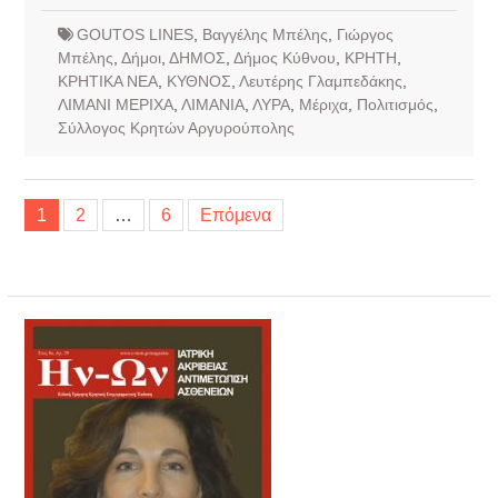
GOUTOS LINES
,
Βαγγέλης Μπέλης
,
Γιώργος
Μπέλης
,
Δήμοι
,
ΔΗΜΟΣ
,
Δήμος Κύθνου
,
ΚΡΗΤΗ
,
ΚΡΗΤΙΚΑ ΝΕΑ
,
ΚΥΘΝΟΣ
,
Λευτέρης Γλαμπεδάκης
,
ΛΙΜΑΝΙ ΜΕΡΙΧΑ
,
ΛΙΜΑΝΙΑ
,
ΛΥΡΑ
,
Μέριχα
,
Πολιτισμός
,
Σύλλογος Κρητών Αργυρούπολης
Σελιδοποίηση
1
2
…
6
Επόμενα
άρθρων