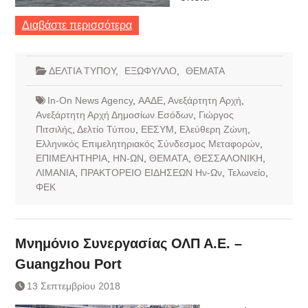
Διαβάστε περισσότερα
ΔΕΛΤΙΑ ΤΥΠΟΥ
,
ΕΞΩΦΥΛΛΟ
,
ΘΕΜΑΤΑ
In-On News Agency
,
ΑΑΔΕ
,
Ανεξάρτητη Αρχή
,
Ανεξάρτητη Αρχή Δημοσίων Εσόδων
,
Γιώργος
Πιτσιλής
,
Δελτίο Τύπου
,
ΕΕΣΥΜ
,
Ελεύθερη Ζώνη
,
Ελληνικός Επιμελητηριακός Σύνδεσμος Μεταφορών
,
ΕΠΙΜΕΛΗΤΗΡΙΑ
,
ΗΝ-ΩΝ
,
ΘΕΜΑΤΑ
,
ΘΕΣΣΑΛΟΝΙΚΗ
,
ΛΙΜΑΝΙΑ
,
ΠΡΑΚΤΟΡΕΙΟ ΕΙΔΗΣΕΩΝ Ην-Ων
,
Τελωνείο
,
ΦΕΚ
Μνημόνιο Συνεργασίας ΟΛΠ Α.Ε. –
Guangzhou Port
13 Σεπτεμβρίου 2018