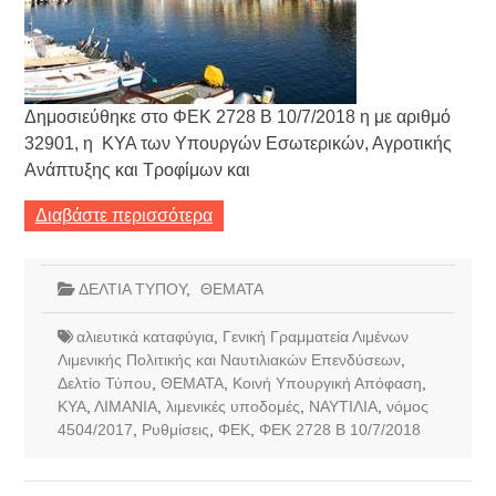
Δημοσιεύθηκε στο ΦΕΚ 2728 Β 10/7/2018 η με αριθμό
32901, η ΚΥΑ των Υπουργών Εσωτερικών, Αγροτικής
Ανάπτυξης και Τροφίμων και
Διαβάστε περισσότερα
ΔΕΛΤΙΑ ΤΥΠΟΥ
,
ΘΕΜΑΤΑ
αλιευτικά καταφύγια
,
Γενική Γραμματεία Λιμένων
Λιμενικής Πολιτικής και Ναυτιλιακών Επενδύσεων
,
Δελτίο Τύπου
,
ΘΕΜΑΤΑ
,
Κοινή Υπουργική Απόφαση
,
ΚΥΑ
,
ΛΙΜΑΝΙΑ
,
λιμενικές υποδομές
,
ΝΑΥΤΙΛΙΑ
,
νόμος
4504/2017
,
Ρυθμίσεις
,
ΦΕΚ
,
ΦΕΚ 2728 Β 10/7/2018