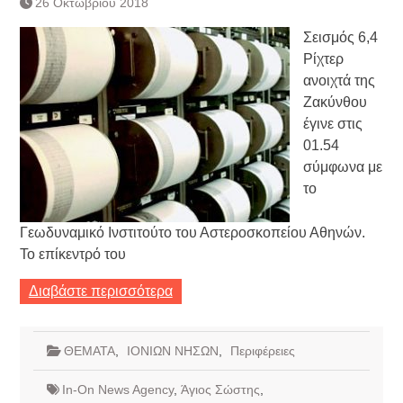
26 Οκτωβρίου 2018
Τράπεζας- ΕΚΤ
Κατάργηση βιβλιαρίων Υγείας
Σεισμός 6,4
Ημερήσιο Δελτίο Τιμών
Ρίχτερ
Συναλλάγματος &
ανοιχτά της
Τραπεζογραμματίων 7-3-2019
Ζακύνθου
Ημερήσιο Δελτίο Τιμών
Συναλλάγματος &
έγινε στις
Τραπεζογραμματίων 4-3-2019
01.54
Κάθοδος αγροτών
σύμφωνα με
Δικαιοσύνη
το
Γεωδυναμικό Ινστιτούτο του Αστεροσκοπείου Αθηνών.
Το επίκεντρό του
Διαβάστε περισσότερα
ΘΕΜΑΤΑ
,
ΙΟΝΙΩΝ ΝΗΣΩΝ
,
Περιφέρειες
In-On News Agency
,
Άγιος Σώστης
,