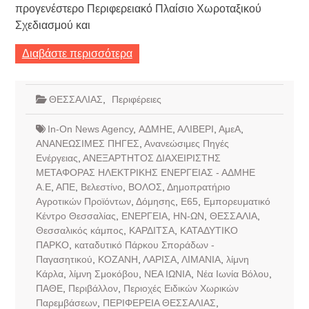
προγενέστερο Περιφερειακό Πλαίσιο Χωροταξικού
Σχεδιασμού και
Διαβάστε περισσότερα
ΘΕΣΣΑΛΙΑΣ
,
Περιφέρειες
In-On News Agency
,
ΑΔΜΗΕ
,
ΑΛΙΒΕΡΙ
,
ΑμεΑ
,
ΑΝΑΝΕΩΣΙΜΕΣ ΠΗΓΕΣ
,
Ανανεώσιμες Πηγές
Ενέργειας
,
ΑΝΕΞΑΡΤΗΤΟΣ ΔΙΑΧΕΙΡΙΣΤΗΣ
ΜΕΤΑΦΟΡΑΣ ΗΛΕΚΤΡΙΚΗΣ ΕΝΕΡΓΕΙΑΣ - ΑΔΜΗΕ
Α.Ε
,
ΑΠΕ
,
Βελεστίνο
,
ΒΟΛΟΣ
,
Δημοπρατήριο
Αγροτικών Προϊόντων
,
Δόμησης
,
Ε65
,
Εμπορευματικό
Κέντρο Θεσσαλίας
,
ΕΝΕΡΓΕΙΑ
,
ΗΝ-ΩΝ
,
ΘΕΣΣΑΛΙΑ
,
Θεσσαλικός κάμπος
,
ΚΑΡΔΙΤΣΑ
,
ΚΑΤΑΔΥΤΙΚΟ
ΠΑΡΚΟ
,
καταδυτικό Πάρκου Σποράδων -
Παγασητικού
,
ΚΟΖΑΝΗ
,
ΛΑΡΙΣΑ
,
ΛΙΜΑΝΙΑ
,
λίμνη
Κάρλα
,
λίμνη Σμοκόβου
,
ΝΕΑ ΙΩΝΙΑ
,
Νέα Ιωνία Βόλου
,
ΠΑΘΕ
,
Περιβάλλον
,
Περιοχές Ειδικών Χωρικών
Παρεμβάσεων
,
ΠΕΡΙΦΕΡΕΙΑ ΘΕΣΣΑΛΙΑΣ
,