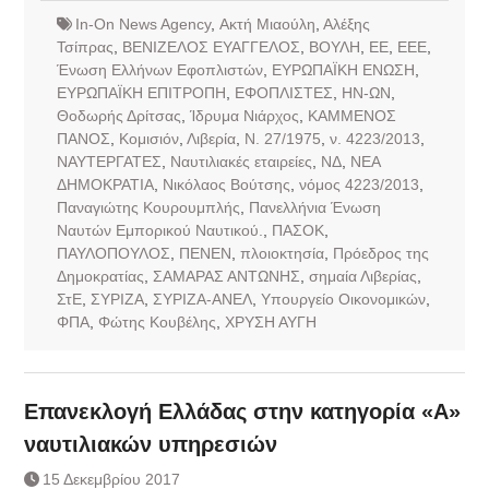
In-On News Agency
,
Ακτή Μιαούλη
,
Αλέξης
Τσίπρας
,
ΒΕΝΙΖΕΛΟΣ ΕΥΑΓΓΕΛΟΣ
,
ΒΟΥΛΗ
,
ΕΕ
,
ΕΕΕ
,
Ένωση Ελλήνων Εφοπλιστών
,
ΕΥΡΩΠΑΪΚΗ ΕΝΩΣΗ
,
ΕΥΡΩΠΑΪΚΗ ΕΠΙΤΡΟΠΗ
,
ΕΦΟΠΛΙΣΤΕΣ
,
ΗΝ-ΩΝ
,
Θοδωρής Δρίτσας
,
Ίδρυμα Νιάρχος
,
ΚΑΜΜΕΝΟΣ
ΠΑΝΟΣ
,
Κομισιόν
,
Λιβερία
,
Ν. 27/1975
,
ν. 4223/2013
,
ΝΑΥΤΕΡΓΑΤΕΣ
,
Ναυτιλιακές εταιρείες
,
ΝΔ
,
ΝΕΑ
ΔΗΜΟΚΡΑΤΙΑ
,
Νικόλαος Βούτσης
,
νόμος 4223/2013
,
Παναγιώτης Κουρουμπλής
,
Πανελλήνια Ένωση
Ναυτών Εμπορικού Ναυτικού.
,
ΠΑΣΟΚ
,
ΠΑΥΛΟΠΟΥΛΟΣ
,
ΠΕΝΕΝ
,
πλοιοκτησία
,
Πρόεδρος της
Δημοκρατίας
,
ΣΑΜΑΡΑΣ ΑΝΤΩΝΗΣ
,
σημαία Λιβερίας
,
ΣτΕ
,
ΣΥΡΙΖΑ
,
ΣΥΡΙΖΑ-ΑΝΕΛ
,
Υπουργείο Οικονομικών
,
ΦΠΑ
,
Φώτης Κουβέλης
,
ΧΡΥΣΗ ΑΥΓΗ
Επανεκλογή Ελλάδας στην κατηγορία «Α»
ναυτιλιακών υπηρεσιών
15 Δεκεμβρίου 2017