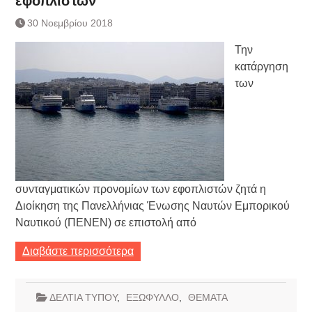
εφοπλιστών
Τράπεζας- ΕΚΤ
Κατάργηση βιβλιαρίων Υγείας
30 Νοεμβρίου 2018
Ημερήσιο Δελτίο Τιμών
Την
Συναλλάγματος &
Τραπεζογραμματίων 7-3-2019
κατάργηση
Ημερήσιο Δελτίο Τιμών
των
Συναλλάγματος &
Τραπεζογραμματίων 4-3-2019
Κάθοδος αγροτών
Δικαιοσύνη
συνταγματικών προνομίων των εφοπλιστών ζητά η
Διοίκηση της Πανελλήνιας Ένωσης Ναυτών Εμπορικού
Ναυτικού (ΠΕΝΕΝ) σε επιστολή από
Διαβάστε περισσότερα
ΔΕΛΤΙΑ ΤΥΠΟΥ
,
ΕΞΩΦΥΛΛΟ
,
ΘΕΜΑΤΑ