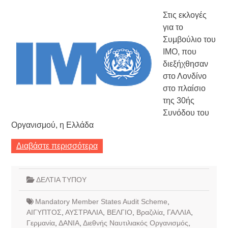
Στις εκλογές
για το
Συμβούλιο του
ΙΜΟ, που
διεξήχθησαν
στο Λονδίνο
στο πλαίσιο
της 30ής
Συνόδου του
Οργανισμού, η Ελλάδα
Διαβάστε περισσότερα
ΔΕΛΤΙΑ ΤΥΠΟΥ
Mandatory Member States Audit Scheme
,
ΑΙΓΥΠΤΟΣ
,
ΑΥΣΤΡΑΛΙΑ
,
ΒΕΛΓΙΟ
,
Βραζιλία
,
ΓΑΛΛΙΑ
,
Γερμανία
,
ΔΑΝΙΑ
,
Διεθνής Ναυτιλιακός Οργανισμός
,