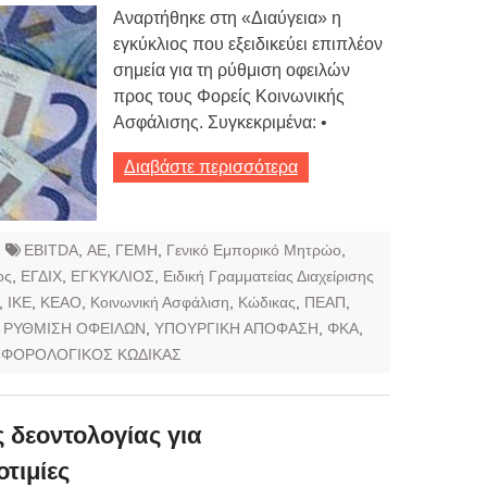
Αναρτήθηκε στη «Διαύγεια» η
εγκύκλιος που εξειδικεύει επιπλέον
σημεία για τη ρύθμιση οφειλών
προς τους Φορείς Κοινωνικής
Ασφάλισης. Συγκεκριμένα: •
Διαβάστε περισσότερα
EBITDA
,
ΑΕ
,
ΓΕΜΗ
,
Γενικό Εμπορικό Μητρώο
,
ος
,
ΕΓΔΙΧ
,
ΕΓΚΥΚΛΙΟΣ
,
Ειδική Γραμματείας Διαχείρισης
,
ΙΚΕ
,
ΚΕΑΟ
,
Κοινωνική Ασφάλιση
,
Κώδικας
,
ΠΕΑΠ
,
,
ΡΥΘΜΙΣΗ ΟΦΕΙΛΩΝ
,
ΥΠΟΥΡΓΙΚΗ ΑΠΟΦΑΣΗ
,
ΦΚΑ
,
,
ΦΟΡΟΛΟΓΙΚΟΣ ΚΩΔΙΚΑΣ
 δεοντολογίας για
τιμίες