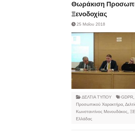
Ημερήσιο Δελτίο 
Θωράκιση Προσωπι
Συναλλάγματος &
Ξενοδοχίας
Τραπεζογραμματί
Ημερήσιο Δελτίο 
25 Μαΐου 2018
Συναλλάγματος &
Τραπεζογραμματί
Κάθοδος αγροτώ
Δικαιοσύνη
ΔΕΛΤΙΑ ΤΥΠΟΥ
GDPR
Προσωπικού Χαρακτήρα
,
Δελτ
Κωνσταντίνος Μενουδάκος
,
Ξ
Ελλάδας