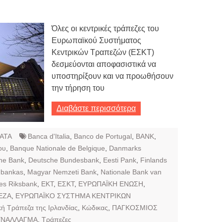
Όλες οι κεντρικές τράπεζες του
Ευρωπαϊκού Συστήματος
Κεντρικών Τραπεζών (ΕΣΚΤ)
δεσμεύονται αποφασιστικά να
υποστηρίξουν και να προωθήσουν
την τήρηση του
Διαβάστε περισσότερα
ΑΤΑ
Banca d'Italia
,
Banco de Portugal
,
BANK
,
ου
,
Banque Nationale de Belgique
,
Danmarks
he Bank
,
Deutsche Bundesbank
,
Eesti Pank
,
Finlands
 bankas
,
Magyar Nemzeti Bank
,
Nationale Bank van
es Riksbank
,
ΕΚΤ
,
ΕΣΚΤ
,
ΕΥΡΩΠΑΪΚΗ ΕΝΩΣΗ
,
ΕΖΑ
,
ΕΥΡΩΠΑΪΚΟ ΣΥΣΤΗΜΑ ΚΕΝΤΡΙΚΩΝ
κή Τράπεζα της Ιρλανδίας
,
Κώδικας
,
ΠΑΓΚΟΣΜΙΟΣ
ΥΝΑΛΛΑΓΜΑ
,
Τράπεζες