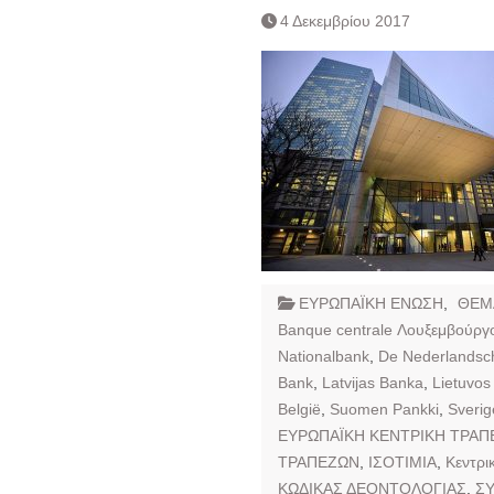
4 Δεκεμβρίου 2017
ΕΥΡΩΠΑΪΚΗ ΕΝΩΣΗ
,
ΘΕΜ
Banque centrale Λουξεμβούργ
Nationalbank
,
De Nederlandsc
Bank
,
Latvijas Banka
,
Lietuvos
België
,
Suomen Pankki
,
Sverig
ΕΥΡΩΠΑΪΚΗ ΚΕΝΤΡΙΚΗ ΤΡΑΠ
ΤΡΑΠΕΖΩΝ
,
ΙΣΟΤΙΜΙΑ
,
Κεντρι
ΚΩΔΙΚΑΣ ΔΕΟΝΤΟΛΟΓΙΑΣ
,
Σ