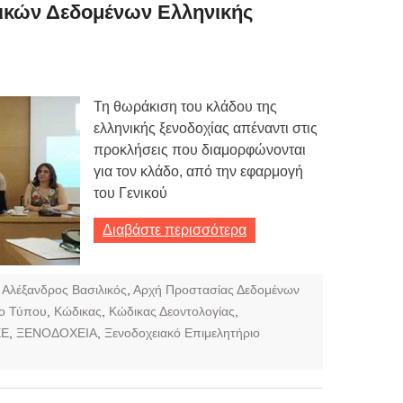
Τιμών
κών Δεδομένων Ελληνικής
ων 7-3-2019
Τιμών
Τη θωράκιση του κλάδου της
ων 4-3-2019
ελληνικής ξενοδοχίας απέναντι στις
ν
προκλήσεις που διαμορφώνονται
για τον κλάδο, από την εφαρμογή
του Γενικού
Διαβάστε περισσότερα
,
Αλέξανδρος Βασιλικός
,
Αρχή Προστασίας Δεδομένων
ίο Τύπου
,
Κώδικας
,
Κώδικας Δεοντολογίας
,
ΕΕ
,
ΞΕΝΟΔΟΧΕΙΑ
,
Ξενοδοχειακό Επιμελητήριο