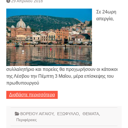
29 Απριλίου 2018
Τράπεζας- ΕΚΤ
Κατάργηση βιβλιαρίων Υγείας
Σε 24ωρη
Ημερήσιο Δελτίο Τιμών
απεργία,
Συναλλάγματος &
Τραπεζογραμματίων 7-3-2019
Ημερήσιο Δελτίο Τιμών
Συναλλάγματος &
Τραπεζογραμματίων 4-3-2019
Κάθοδος αγροτών
Δικαιοσύνη
συλλαλητήριο και πορείες θα προχωρήσουν οι κάτοικοι
της Λέσβου την Πέμπτη 3 Μαΐου, μέρα επίσκεψης του
πρωθυπουργού
Διαβάστε περισσότερα
ΒΟΡΕΙΟΥ ΑΙΓΑΙΟΥ
,
ΕΞΩΦΥΛΛΟ
,
ΘΕΜΑΤΑ
,
Περιφέρειες