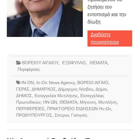
ζητήσει τον
εντοπισμό και την
δίωξη
Διαβάστε
περισσότερα
ΒΟΡΕΙΟΥ ΑΙΓΑΙΟΥ
,
ΕΞΩΦΥΛΛΟ
,
ΘΕΜΑΤΑ
,
Περιφέρειες
IN-ON
,
In-On News Agency
,
ΒΟΡΕΙΟ ΑΙΓΑΙΟ
,
ΓΕΡΑΣ
,
ΔΗΜΑΡΧΟΣ
,
Δήμαρχος Λέσβου
,
Δήμοι
,
ΔΗΜΟΣ
,
Εισαγγελέα Μυτιλήνης
,
Εισαγγελέας
Πρωτοδικών
,
ΗΝ-ΩΝ
,
ΘΕΜΑΤΑ
,
Μήνυση
,
Μυτιλήνη
,
ΠΕΡΙΦΕΡΕΙΕΣ
,
ΠΡΑΚΤΟΡΕΙΟ ΕΙΔΗΣΕΩΝ Ην-Ων
,
ΠΡΩΘΥΠΟΥΡΓΟΣ
,
Σπύρος Γαληνός