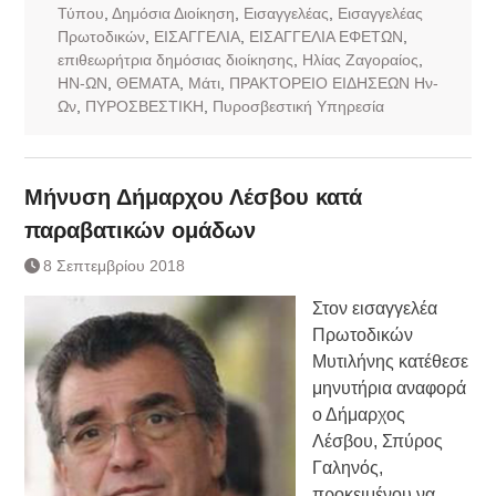
Τύπου
,
Δημόσια Διοίκηση
,
Εισαγγελέας
,
Εισαγγελέας
Πρωτοδικών
,
ΕΙΣΑΓΓΕΛΙΑ
,
ΕΙΣΑΓΓΕΛΙΑ ΕΦΕΤΩΝ
,
επιθεωρήτρια δημόσιας διοίκησης
,
Ηλίας Ζαγοραίος
,
ΗΝ-ΩΝ
,
ΘΕΜΑΤΑ
,
Μάτι
,
ΠΡΑΚΤΟΡΕΙΟ ΕΙΔΗΣΕΩΝ Ην-
Ων
,
ΠΥΡΟΣΒΕΣΤΙΚΗ
,
Πυροσβεστική Υπηρεσία
Μήνυση Δήμαρχου Λέσβου κατά
παραβατικών ομάδων
8 Σεπτεμβρίου 2018
Στον εισαγγελέα
Πρωτοδικών
Μυτιλήνης κατέθεσε
μηνυτήρια αναφορά
ο Δήμαρχος
Λέσβου, Σπύρος
Γαληνός,
προκειμένου να