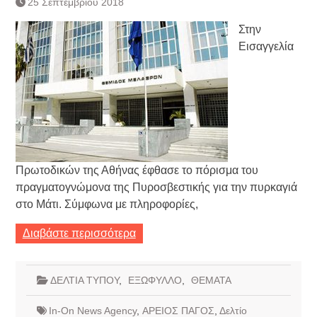
25 Σεπτεμβρίου 2018
Τράπεζας- ΕΚΤ
Κατάργηση βιβλιαρίων Υγείας
Στην
Ημερήσιο Δελτίο Τιμών
Εισαγγελία
Συναλλάγματος &
Τραπεζογραμματίων 7-3-2019
Ημερήσιο Δελτίο Τιμών
Συναλλάγματος &
Τραπεζογραμματίων 4-3-2019
Κάθοδος αγροτών
Δικαιοσύνη
Πρωτοδικών της Αθήνας έφθασε το πόρισμα του
πραγματογνώμονα της Πυροσβεστικής για την πυρκαγιά
στο Μάτι. Σύμφωνα με πληροφορίες,
Διαβάστε περισσότερα
ΔΕΛΤΙΑ ΤΥΠΟΥ
,
ΕΞΩΦΥΛΛΟ
,
ΘΕΜΑΤΑ
In-On News Agency
,
ΑΡΕΙΟΣ ΠΑΓΟΣ
,
Δελτίο