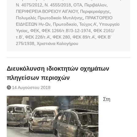
Ν. 4075/2012
,
Ν. 4555/2018
,
ΟΤΑ
,
Περιβάλλον
,
ΠΕΡΙΦΕΡΕΙΑ ΒΟΡΕΙΟΥ ΑΙΓΑΙΟΥ
,
Περιφερειάρχης
,
Πολυμελές Πρωτοδικείο Μυτιλήνης
,
ΠΡΑΚΤΟΡΕΙΟ
ΕΙΔΗΣΕΩΝ Ην-Ων
,
Πρωτοδικείο
,
Τεύχος Α’
,
Υπουργείο
Υγείας
,
ΦΕΚ
,
ΦΕΚ 1266/τ.Β’/3-12-1974
,
ΦΕΚ 2161/
τ.Β’
,
ΦΕΚ 228/τ.Α’
,
ΦΕΚ 280
,
ΦΕΚ 89/τ.Α’
,
ΦΕΚ Β’
275/1938
,
Χριστιάνα Καλογήρου
Διευκόλυνση ιδιοκτητών οχημάτων
πληγείσων περιοχών
14 Αυγούστου 2018
Στη