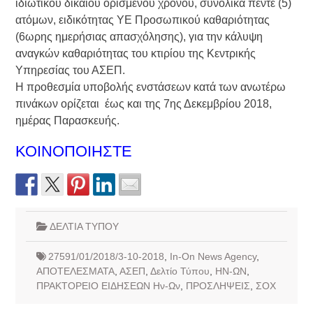
ιδιωτικού δικαίου ορισμένου χρόνου, συνολικά πέντε (5)
ατόμων, ειδικότητας ΥΕ Προσωπικού καθαριότητας
(6ωρης ημερήσιας απασχόλησης), για την κάλυψη
αναγκών καθαριότητας του κτιρίου της Κεντρικής
Υπηρεσίας του ΑΣΕΠ.
Η προθεσμία υποβολής ενστάσεων κατά των ανωτέρω
πινάκων ορίζεται έως και της 7ης Δεκεμβρίου 2018,
ημέρας Παρασκευής.
ΚΟΙΝΟΠΟΙΗΣΤΕ
ΔΕΛΤΙΑ ΤΥΠΟΥ
27591/01/2018/3-10-2018
,
In-On News Agency
,
ΑΠΟΤΕΛΕΣΜΑΤΑ
,
ΑΣΕΠ
,
Δελτίο Τύπου
,
ΗΝ-ΩΝ
,
ΠΡΑΚΤΟΡΕΙΟ ΕΙΔΗΣΕΩΝ Ην-Ων
,
ΠΡΟΣΛΗΨΕΙΣ
,
ΣΟΧ