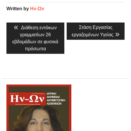
Written by
Ην-Ων
Πλοήγηση
Previous
Next
Στάση Εργασίας
Διάθεση εντόκων
άρθρων
post:
post:
γραμματίων 26
εργαζομένων Υγείας
εβδομάδων σε φυσικά
πρόσωπα