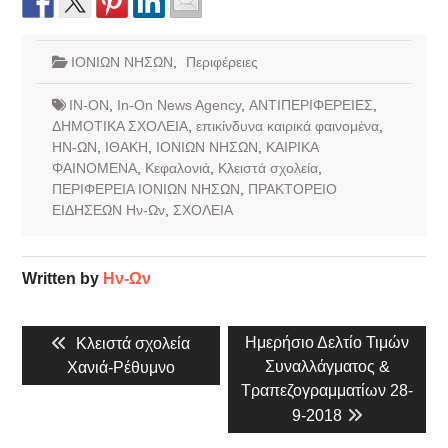
ΙΟΝΙΩΝ ΝΗΣΩΝ
,
Περιφέρειες
IN-ON
,
In-On News Agency
,
ΑΝΤΙΠΕΡΙΦΕΡΕΙΕΣ
,
ΔΗΜΟΤΙΚΑ ΣΧΟΛΕΙΑ
,
επικίνδυνα καιρικά φαινομένα
,
ΗΝ-ΩΝ
,
ΙΘΑΚΗ
,
ΙΟΝΙΩΝ ΝΗΣΩΝ
,
ΚΑΙΡΙΚΑ
ΦΑΙΝΟΜΕΝΑ
,
Κεφαλονιά
,
Κλειστά σχολεία
,
ΠΕΡΙΦΕΡΕΙΑ ΙΟΝΙΩΝ ΝΗΣΩΝ
,
ΠΡΑΚΤΟΡΕΙΟ
ΕΙΔΗΣΕΩΝ Ην-Ων
,
ΣΧΟΛΕΙΑ
Written by
Ην-Ων
Πλοήγηση
Previous
Next
Ημερήσιο Δελτίο Τιμών
Κλειστά σχολεία
άρθρων
post:
post:
Συναλλάγματος &
Χανιά-Ρέθυμνο
Τραπεζογραμματίων 28-
9-2018