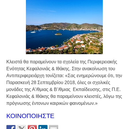
Τράπεζας- ΕΚΤ
Κατάργηση βιβλιαρίων Υγείας
Ημερήσιο Δελτίο Τιμών
Συναλλάγματος &
Τραπεζογραμματίων 7-3-2019
Ημερήσιο Δελτίο Τιμών
Συναλλάγματος &
Τραπεζογραμματίων 4-3-2019
Κάθοδος αγροτών
Κλειστά θα παραμείνουν τα σχολεία της Περιφερειακής
Ενότητας Κεφαλονιάς & Ιθάκης. Στην ανακοίνωση του
Αντιπεριφερειάρχη τονίζεται: «Σας ενημερώνουμε ότι, την
Παρασκευή 28 Σεπτεμβρίου 2018, όλες οι σχολικές
μονάδες της Α’/θμιας & Β’/θμιας Εκπαίδευσης, στις Π.Ε.
Κεφαλονιάς & Ιθάκης θα παραμείνουν κλειστές, λόγω της
πρόγνωσης έντονων καιρικών φαινομένων.»
ΚΟΙΝΟΠΟΙΗΣΤΕ