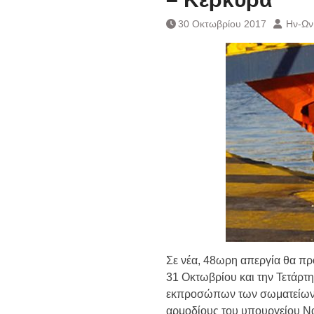
Ημερήσιο Δελτίο 
Συναλλάγματος &
30 Οκτωβρίου 2017
Ην-Ων
Τραπεζογραμματί
Ημερήσιο Δελτίο 
Συναλλάγματος &
Τραπεζογραμματί
Κάθοδος αγροτώ
Δικαιοσύνη
Σε νέα, 48ωρη απεργία θα πρ
31 Οκτωβρίου και την Τετάρτη
εκπροσώπων των σωματείων το
αρμοδίους του υπουργείου Να