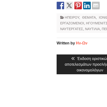
ΗΠΕΙΡΟΥ
,
ΘΕΜΑΤΑ
,
ΙΟΝΙ
ΕΡΓΑΖΟΜΕΝΟΙ
,
ΗΓΟΥΜΕΝΙΤ
ΝΑΥΤΕΡΓΑΤΕΣ
,
ΝΑΥΤΙΛΙΑ
,
ΠΕ
Written by
Ην-Ων
Πλοήγηση
Previous
Έκδοση οριστικώ
άρθρων
post:
αποτελεσμάτων προσλή
οικονομολόγων